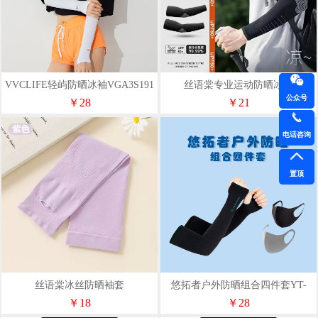
VVCLIFE轻屿防晒冰袖VGA3S191
丝语棠专业运动防晒冰袖
公众号
简约白
￥28
￥21
电话咨询
置顶
丝语棠冰丝防晒袖套
悠拓者户外防晒组合四件套YT-
FS001
￥18
￥28