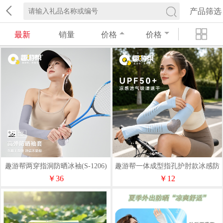
产品筛选
最新
销量
价格
价格
趣游帮两穿指洞防晒冰袖(S-1206)
趣游帮一体成型指孔护肘款冰感防
晒冰袖(S-1205)
￥36
￥12