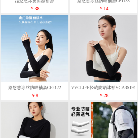
路悠悠冰皮凉感袖套
路悠悠冰丝防晒袖套CF1138
CF1058M/L（直筒款）
￥38
￥14
路悠悠冰丝防晒袖套CF2122
VVCLIFE轻屿防晒冰袖VGA3S191
经典黑
￥8
￥28