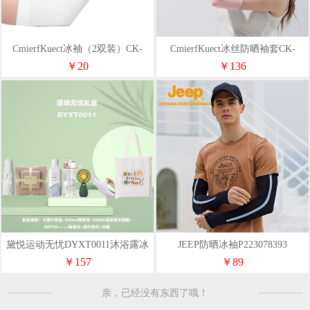
CmierfKuect冰袖（2双装）CK-
CmierfKuect冰丝防晒袖套CK-
FS1018
3C03
￥20
￥136
黛悦运动无忧DYXT0011沐浴露冰
JEEP防晒冰袖P223078393
袖
￥157
￥89
亲，已经没有东西了哦！