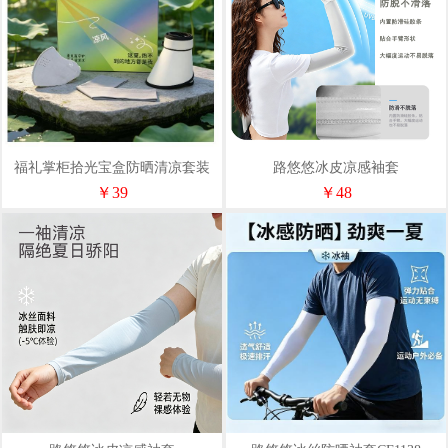
福礼掌柜拾光宝盒防晒清凉套装
路悠悠冰皮凉感袖套
CF1057M/L（套指款）
￥39
￥48