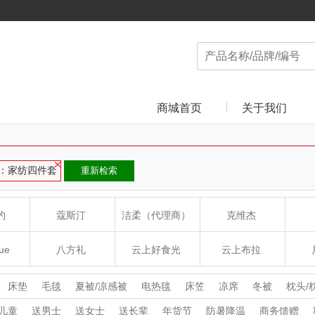
商城首页
关于我们
：家纺四件套
重新检索
约
蔻斯汀
洁柔（代理商）
克维杰
ue
八方礼
云上好食光
云上布拉
丽
夏普SHARP
东方沁
绽家
HO
床垫
毛毯
夏被/凉感被
电热毯
床笠
凉席
冬被
枕头/
儿童
送男士
送女士
送长辈
年货节
防暑降温
商务馈赠