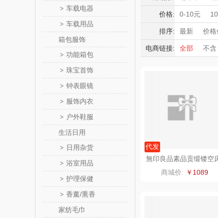
momo（
车载电器
>
积分礼品
价格:
0-10元
1
车载用品
>
暖冬好物
西屋（运动
排序:
最新
价格
箱包服饰
高端送礼
电商链接:
全部
不含
DGI
功能箱包
>
保险礼品
珠宝首饰
母亲节
父
>
元朗荣
钟表眼镜
>
斯凯奇SKE
服饰内衣
>
户外鞋服
>
S
立白（包
生活日用
锦礼
代发
日用杂货
>
無印良品素品贡缎镂空
浴室用品
>
饰套件WYLP-TJ5063
润心
商城价:
￥1089
护理保健
>
悦滋
香薰/熏香
>
家纺毛巾
爱润丝