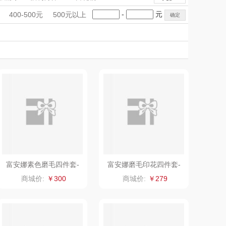
匠心萌宠
YOTTOY
公众号
手礼盒
会议礼品
国潮文创
-
元
400-500元
500元以上
堂马氏铺子
科技感礼品
蔬果园（代理商）
中国风
创意礼品
电话咨询
女神节
奶企礼品
银行礼品
伯纳德
万象
七夕节
建党节
圣诞节
教师节
置顶
 超柔床品
三只松鼠（代理
商）
味（代理商）
LUING BOX
康宁
京意之选
 MILITARY
罗莱超柔床品
富安娜素色磨毛四件套-
富安娜磨毛印花四件套-
静雅时光203*229cm
湖畔烟雨203*229
睿嫣
竹盐
商城价:
￥300
商城价:
￥279
倍瑞傲
安宝笛
BAM老板
康夫