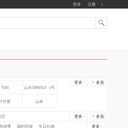
登录
注册
更多
多选
飞剑
山水SANSUI（代
理商）
片仔癀
山本
LOHOLO
途柏丽TOBERLIR
枕芯
更多
多选
秋游季
福利劳保
生日礼物
更多