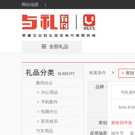
网站地图
全部礼品
检索条件
类别
数码办公
品牌：
办公用品
与礼有
>
手机配件
>
bulu＆bl
电脑办公
>
影音娱乐
>
新秀
类别:
家纺四件套
汽车用品
应用场景:
端午节
送