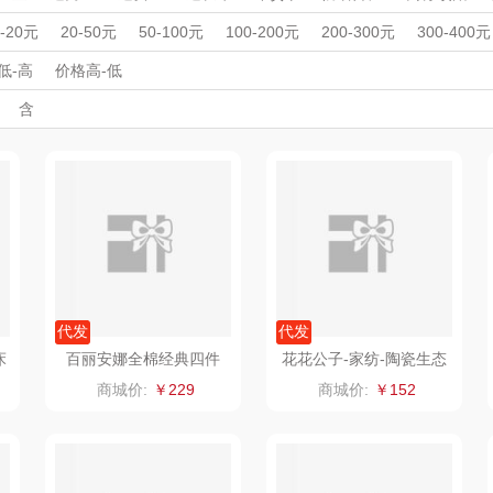
杯壶）
大嘴猴（杯壶厨具
觅菓
MOVA
周年庆礼品
春游踏青
开学季礼品
毕业季礼品
开门红专区
伴
0-20元
20-50元
50-100元
100-200元
200-300元
300-400元
雨伞）
户外）
外事出国
非一FETANA
入职礼
高颜值礼品
乐扣乐扣（家居/
IP联名款
星巴克（杯壶/包
企业团建
展会礼品
宝
低-高
价格高-低
开业乔迁
乡村振兴
定制案例
珠宝礼品
酒店旅游
高校礼品
含
小家电）
袋）
唯宝
姑苏渔歌
纺王
建材礼品
政企单位
房地产礼品
汽车礼品
进店礼
情人节
亲节
儿童节
中秋节
建军节
护士节
重阳节
华
纽曼Newmine
纽曼Newmine
佳帮手
罗莱
（线下款）
（线上款）
CHER
可口可乐Coca Col
沃莱
十二夏天
百草
a
销款）
润本（套装）
乐班
戴可思
阿茜娅（AGIA）
卓然
首佩
SWISS
代发
代发
床
百丽安娜全棉经典四件
花花公子-家纺-陶瓷生态
套-兔兔派对
磨毛加厚四件套
奈雪茶院
奈雪的茶
克洛特
商城价:
￥229
商城价:
￥152
木
丝丽诺妃
睿嫣润膏
锐致
婷
形象派
花卉诗
小天鹅
RO