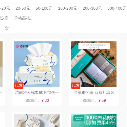
杯壶）
大嘴猴（杯壶厨具
觅菓
MOVA
浴袍
运动户外
运动户外
母婴玩具
母婴玩具
收藏工艺
收藏
周年庆礼品
春游踏青
开学季礼品
毕业季礼品
开门红专区
伴
0-20元
20-50元
50-100元
100-200元
200-300元
300-400元
毛巾
压缩浴巾
腰靠垫
雨伞）
户外）
外事出国
非一FETANA
入职礼
高颜值礼品
乐扣乐扣（家居/
IP联名款
星巴克（杯壶/包
企业团建
展会礼品
宝
低-高
价格高-低
开业乔迁
乡村振兴
定制案例
珠宝礼品
酒店旅游
高校礼品
含
小家电）
袋）
唯宝
姑苏渔歌
纺王
建材礼品
政企单位
房地产礼品
汽车礼品
进店礼
情人节
亲节
儿童节
中秋节
建军节
护士节
重阳节
华
纽曼Newmine
纽曼Newmine
佳帮手
罗莱
（线下款）
（线上款）
CHER
可口可乐Coca Col
沃莱
十二夏天
百草
a
销款）
润本（套装）
乐班
戴可思
阿茜娅（AGIA）
卓然
首佩
SWISS
代发
代发
一
洁丽雅云棉巾60片*2包一
洁丽雅忆南·双条礼盒装
次性洗脸巾2026005
W1394
奈雪茶院
奈雪的茶
克洛特
商城价:
￥30
商城价:
￥59
木
丝丽诺妃
睿嫣润膏
锐致
婷
形象派
花卉诗
小天鹅
RO