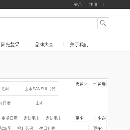
登录
注册
阳光慧采
品牌大全
关于我们
更多
多选
飞剑
山水SANSUI（代
理商）
片仔癀
山本
LOHOLO
途柏丽TOBERLIR
生活日用
家纺毛巾
家纺毛巾
更多
多选
个护清洁
抱枕被/抱枕
秋游季
福利劳保
生日礼物
更多