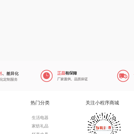
（小家
厨创妈咪
传应
陇间柒月(包销款)
销款）
元黍
高原宏
睡眠博士
头
家之礼
啄木鸟PLOVER
胡姬花
（家纺）
象印
福礼掌柜
迪士尼（数码类）
来伊份
五谷磨房
她妍社
ie
品存
爱国者
尔木萄
途雅
HYUNDAI（电器
莱克
热门分类
关注小程序商城
类）
府
吉米
碧云泉
普沃达
生活电器
TKK
奥帝尔（包销款）
左都
家纺礼品