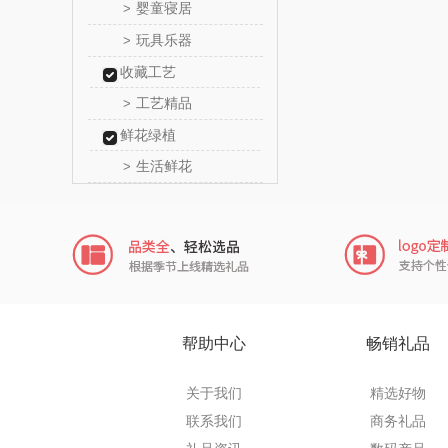
婴童寝居
>
乐扣乐扣
玩具乐器
>
收藏工艺
电）
康巴赫（包
工艺精品
>
鲸选码
鲜花绿植
生活鲜花
>
太力
向物
folli foll
乐事
帮助中心
畅销礼品
田知
关于我们
精选好物
翼眠
联系我们
商务礼品