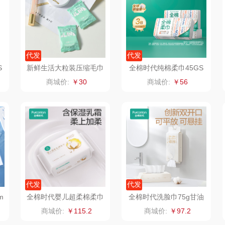
仕
拜灭士
舒蕾（定制款）
洁玉（定制款）
富昌
浦
荣诚
周六福
江中猴姑
代发
代发
S
新鲜生活大粒装压缩毛巾
全棉时代纯棉柔巾45GS
蛋
马克图布
苏泊尔（代理商）
九阳（代理商）
SH-7917
M，20×20CM80片/包3
商城价:
￥30
商城价:
￥56
包/组
球
梵沐
骆驼
VVC
斋
立家
泸溪河桃酥
中茶
仓
干饭熊饱饱
汉美驰
梦洁家纺
金龙鱼（包销款）
先科
德菲摩尔
代发
代发
牌方）
得力
润本（套装类）
浪莎
m
全棉时代婴儿超柔棉柔巾
全棉时代洗脸巾75g甘油
包
50g15X20cm80片/包6
乳霜，20*20cm,60片/包
商城价:
￥115.2
商城价:
￥97.2
包/袋
3包
销款）
英红（包销款）
八马（包销款）
雅莉格丝