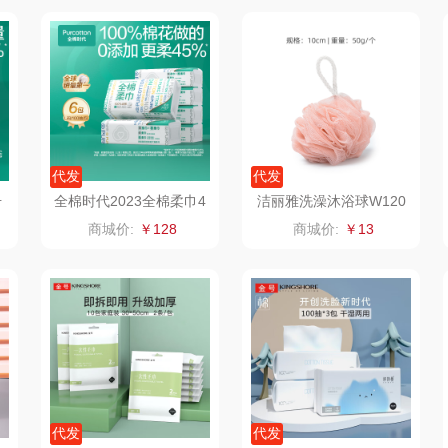
二
富安娜（包销款
西屋（小家电）
渝情渝礼
1）
销款）
云栖桦田
长寿花
百事食品
红
小胖爪
有色
可可满分
无印
代发
代发
ks
银小燕
京荟堂
富昌
升
全棉时代2023全棉柔巾4
洁丽雅洗澡沐浴球W120
2
5G平纹，100片/包，6
2浴花1个粉色13010412
商城价:
￥128
商城价:
￥13
思
润培
品胜
百事（饮具类）
包/袋
索
小度
索爱（个护类）
创维（手表类）
香
赫兰希
丸美
几梦
朗赫
果兹
西屋（风扇类）
IM
360
LK
艾美特（代理商）
代发
代发