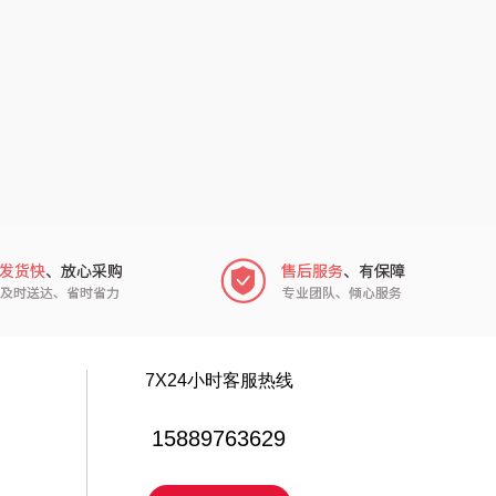
中华
民间造物
嘉禾月
瑞驰SWICKY
金龙鱼
香畴
冠军
施耐德
乐而雅
苏菲
KEPO
嗑西西
稻梁菽
得一茶
7X24小时客服热线
茶马世家
陈克明
15889763629
鹏程
蜜丝婷