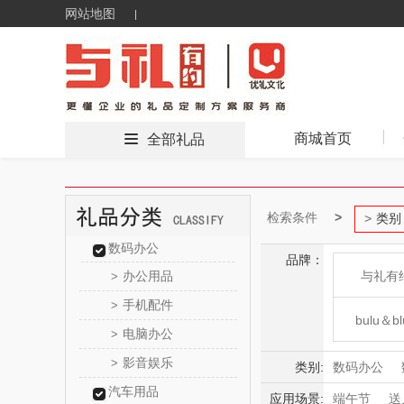
网站地图
商城首页
全部礼品
检索条件
类别
数码办公
品牌：
办公用品
与礼有
>
手机配件
>
bulu＆bl
电脑办公
>
影音娱乐
>
新秀
类别:
数码办公
汽车用品
食品饮料
应用场景:
端午节
送