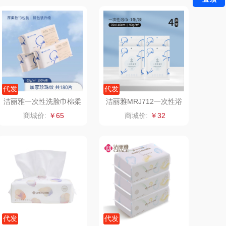
千问
杜邦（餐具类）
洽洽
奥克斯
良品（代理
味滋源（品牌方）
代发
代发
商）
呼也
梦洁
洁丽雅一次性洗脸巾棉柔
洁丽雅MRJ712一次性浴
巾洁面巾90抽3包20250
巾4包11020520
商城价:
￥65
商城价:
￥32
丽耳
三胖蛋
009
宏太
都乐Dole
欧丽薇兰
易路达
汤姆逊
皮尔卡丹（皮具
类）
锡品源
狮峰
代发
代发