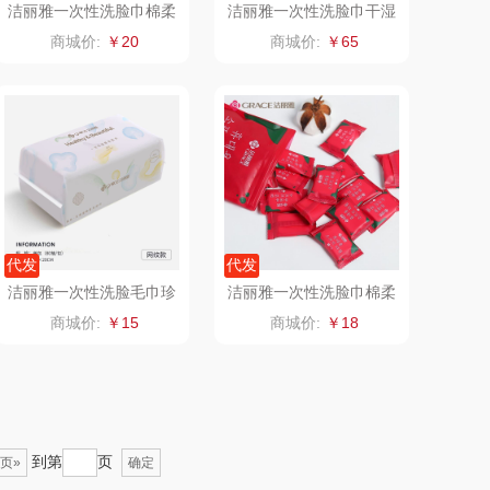
洁丽雅一次性洗脸巾棉柔
洁丽雅一次性洗脸巾干湿
巾20230042
两用便携面巾80抽3包
悦湘湖
万华茶林
商城价:
￥20
商城价:
￥65
keep
kaco
绿鼻子
乐扣乐扣（箱包杯
壶）
康恩贝
WENGER/威戈
娜（包销款）
冈州故事
代发
代发
洁丽雅一次性洗脸毛巾珍
洁丽雅一次性洗脸巾棉柔
半亩川
双立人
珠纹款MRJ034
巾MRJ274
商城价:
￥15
商城价:
￥18
艾可熊
万益蓝
护舒宝
顺然
到第
页
页»
确定
厨邦
粒上皇