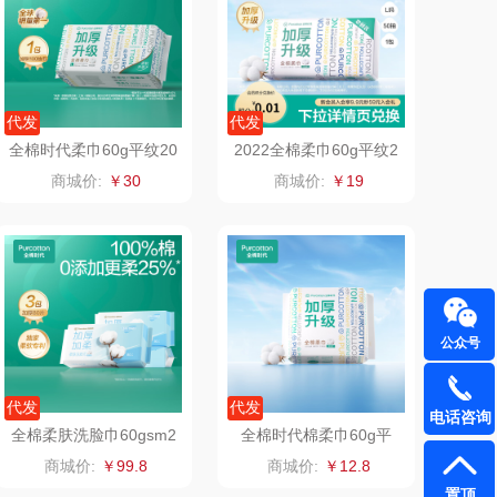
（定制款）
爱国者（移动电
源）
江中食疗
凤凰
代发
代发
全棉时代柔巾60g平纹20
2022全棉柔巾60g平纹2
晒瑞
实丰文化
0mm*200mm100片/包1
00mm*200mm,50片/包
商城价:
￥30
商城价:
￥19
包
漫沃星系
TCL
山萃
可益康
BTSM
路悠悠
公众号
保宁
伊莎贝拉
代发
代发
电话咨询
雅鹿
圣耳
全棉柔肤洗脸巾60gsm2
全棉时代棉柔巾60g平
00mm*200mm80片/包3
纹，200mm*200mm20
商城价:
￥99.8
商城价:
￥12.8
包
片/包
铮铭
臻牧
置顶