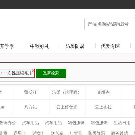
开学季
中秋好礼
防暑防暑
代发专区
：一次性压缩毛巾
重新检索
约
蔻斯汀
洁柔（代理商）
克维杰
ue
八方礼
云上好食光
云上布拉
丽
夏普SHARP
东方沁
绽家
HO
数码办公
汽车用品
汽车用品
箱包服饰
箱包服饰
生活日用
食品饮料
家用电器
家用电器
杯壶厨具
杯壶厨具
个护清洁
儿童
送男士
送女士
送长辈
年货节
防暑降温
商务馈赠