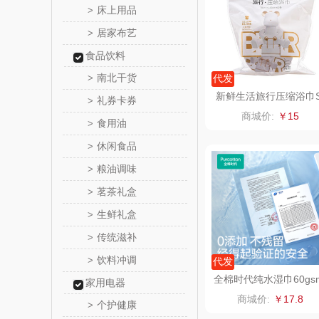
床上用品
>
居家布艺
>
罗尔
食品饮料
飞利
南北干货
>
代发
新鲜生活旅行压缩浴巾
礼券卡券
>
保卫蛋
H-7909
商城价:
￥15
食用油
>
洛克星
休闲食品
>
粮油调味
>
五芳
茗茶礼盒
>
皇家粮
生鲜礼盒
>
传统滋补
>
尹谜
饮料冲调
>
代发
荣事达（品
全棉时代纯水湿巾60gs
家用电器
178mmx150mm,80片/
商城价:
￥17.8
个护健康
>
味滋源（包