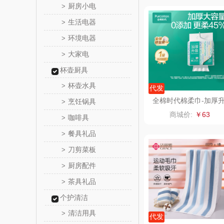
厨房小电
>
真不
生活电器
>
环境电器
>
洁丽雅（包
大家电
>
五丰黎
杯壶厨具
杯壶水具
>
代发
立时olay
全棉时代棉柔巾-加厚
烹饪锅具
>
级悬挂式洗脸巾60gsm
商城价:
￥63
咖啡具
>
泉尔
00抽/包
餐具礼品
>
奈斯派
刀剪菜板
>
厨房配件
>
邻家饭
茶具礼品
>
天琴
个护清洁
清洁用具
>
傲胜OS
代发