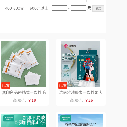
匠心萌宠
YOTTOY
工艺
地垫
鲜花绿植
鲜花绿植
手礼盒
会议礼品
国潮文创
-
元
400-500元
500元以上
堂马氏铺子
科技感礼品
蔬果园（代理商）
中国风
创意礼品
女神节
奶企礼品
银行礼品
伯纳德
万象
七夕节
建党节
圣诞节
教师节
 超柔床品
三只松鼠（代理
商）
味（代理商）
LUING BOX
康宁
京意之选
 MILITARY
罗莱超柔床品
代发
代发
無印良品便携式一次性毛
洁丽雅洗脸巾一次性加大
巾WL6XB6008
加厚悬挂抽取式家庭装M
睿嫣
竹盐
商城价:
￥18
商城价:
￥25
RJ790
倍瑞傲
安宝笛
BAM老板
康夫