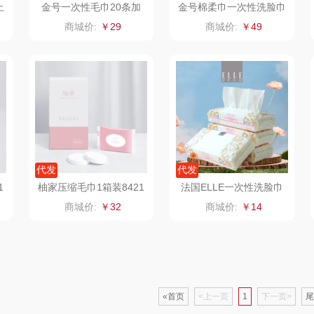
止
金号一次性毛巾20条加
金号棉柔巾一次性洗脸巾
0
厚大号毛巾独立装旅行装
纯棉抽纸手帕干湿柔巾3
器类）
洁丽雅（代理商）
乐心
康巴赫（锅具类）
商城价:
￥29
商城价:
￥49
压缩便携酒店
包300抽
茶
海尔
三头鹰
博牌
鲜
飞利浦新安怡
棉芽
伊莱克斯
乐美雅（餐具类）
飞利浦（音频类）
珍视明
阿路弗仑
爱仕达
乐千厨
悠米UURMI
富安
代发
代发
1
柚家压缩毛巾1箱装8421
法国ELLE一次性洗脸巾
门
卜珂
味滋源
玺魁
1
商城价:
￥32
商城价:
￥14
朗
郎氏达
喜临门
禹鸿物予
零
七匹狼
朱炳仁铜
高洁丝
«首页
<上一页
1
下一页>
尾
南方寝饰
瓷咖什
氛围部落