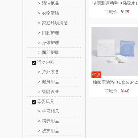
清洁纸品
洁丽雅运动毛巾强吸水
>
汗加长款袋装兰色2025
温仑山（电
商城价:
￥29
衣物清洁
>
018
家庭环境清洁
>
澜沧古
口腔护理
>
吉潮瑞
身体护理
>
面部护肤
>
海信
运动户外
Alluflon
户外装备
>
代发
健身用品
>
柚家压缩浴巾1盒装842
福临
2
商城价:
￥40
智能设备
>
北欧沃
母婴玩具
学习相关
>
正负
喂养用品
>
洗护用品
>
信科