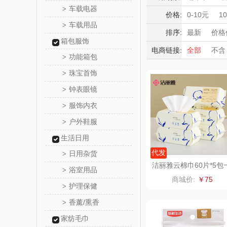
momo（
车载电器
>
毛巾/浴巾/
积分礼品
价格:
0-10元
1
车载用品
一次性压缩
>
暖冬好物
西屋（运动
排序:
最新
价格
箱包服饰
高端送礼
电商链接:
全部
不含
DGI
功能箱包
>
保险礼品
珠宝首饰
母亲节
父
>
元朗荣
钟表眼镜
>
斯凯奇SKE
服饰内衣
>
户外鞋服
>
S
立白（包
生活日用
锦礼
代发
日用杂货
>
洁丽雅云棉巾60片*5包
浴室用品
>
次性洗脸巾2026006
润心
商城价:
￥75
护理保健
>
悦滋
香薰/熏香
>
家纺毛巾
爱润丝