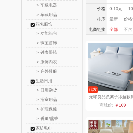
momo（
车载电器
>
烘鞋器/烘干
积分礼品
价格:
0-10元
1
车载用品
擦窗机器人
>
暖冬好物
西屋（运动
排序:
最新
价格
箱包服饰
高端送礼
电商链接:
全部
不含
DGI
功能箱包
>
保险礼品
珠宝首饰
母亲节
父
>
元朗荣
钟表眼镜
>
斯凯奇SKE
服饰内衣
>
户外鞋服
>
S
立白（包
生活日用
锦礼
代发
日用杂货
>
无印良品负离子冰丝软
浴室用品
>
笠三件套MJ-Q2026-03
润心
商城价:
￥169
1
护理保健
>
悦滋
香薰/熏香
>
家纺毛巾
爱润丝