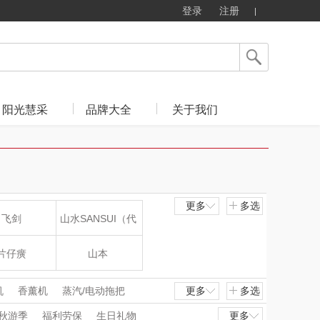
登录
注册
阳光慧采
品牌大全
关于我们
更多
多选
飞剑
山水SANSUI（代
理商）
片仔癀
山本
LOHOLO
途柏丽TOBERLIR
机
香薰机
蒸汽/电动拖把
更多
多选
湿机
除湿机
烘鞋器/烘干机
秋游季
福利劳保
生日礼物
更多