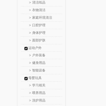
清洁纸品
>
温仑山（电
衣物清洁
>
家庭环境清洁
>
澜沧古
口腔护理
>
吉潮瑞
身体护理
>
面部护肤
>
海信
运动户外
Alluflon
户外装备
>
健身用品
>
福临
智能设备
>
北欧沃
母婴玩具
学习相关
>
正负
喂养用品
>
洗护用品
>
信科