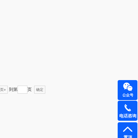
（定制款）
爱国者（移动电
源）
江中食疗
凤凰
晒瑞
实丰文化
漫沃星系
TCL
山萃
可益康
到第
页
页»
BTSM
路悠悠
确定
公众号
保宁
伊莎贝拉
电话咨询
雅鹿
圣耳
铮铭
臻牧
置顶