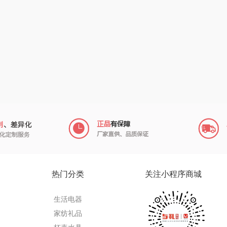
（小家
厨创妈咪
传应
陇间柒月(包销款)
销款）
元黍
高原宏
睡眠博士
头
家之礼
啄木鸟PLOVER
胡姬花
（家纺）
象印
福礼掌柜
迪士尼（数码类）
来伊份
五谷磨房
她妍社
ie
品存
爱国者
尔木萄
途雅
HYUNDAI（电器
莱克
热门分类
关注小程序商城
类）
府
吉米
碧云泉
普沃达
生活电器
TKK
奥帝尔（包销款）
左都
家纺礼品