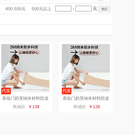
匠心萌宠
YOTTOY
清洁电器
清洁电器
擦窗机器人
手礼盒
会议礼品
国潮文创
-
元
400-500元
500元以上
堂马氏铺子
科技感礼品
蔬果园（代理商）
中国风
创意礼品
女神节
奶企礼品
银行礼品
伯纳德
万象
七夕节
建党节
圣诞节
教师节
 超柔床品
三只松鼠（代理
商）
味（代理商）
LUING BOX
康宁
京意之选
 MILITARY
罗莱超柔床品
代发
代发
喜临门奶芙纳米材料防泼
喜临门奶芙纳米材料防泼
水床笠（180*200）
水床笠（150*200）
睿嫣
竹盐
商城价:
￥138
商城价:
￥128
倍瑞傲
安宝笛
BAM老板
康夫