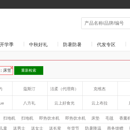
开学季
中秋好礼
防暑防暑
代发专区
：床笠
重新检索
约
蔻斯汀
洁柔（代理商）
克维杰
ue
八方礼
云上好食光
云上布拉
丽
夏普SHARP
东方沁
绽家
HO
扫地机
扫地机
即热饮水机
即热饮水机
床垫
毛毯
香薰
把
夏被/凉感被
家用吸尘器
家用吸尘器
除螨仪
除螨仪
除
儿童
送男士
送女士
送长辈
年货节
防暑降温
商务馈赠