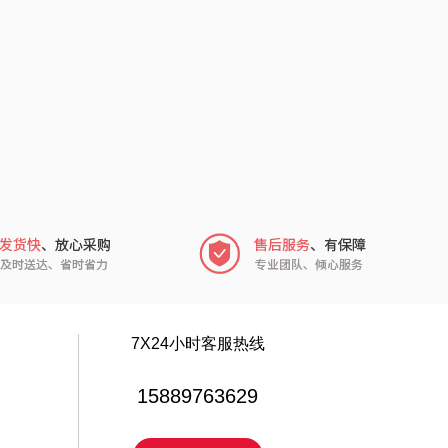
中华
民间造物
嘉禾月
瑞驰SWICKY
金龙鱼
香畴
冠军
施耐德
乐而雅
苏菲
KEPO
嗑西西
稻梁菽
得一茶
7X24小时客服热线
茶马世家
陈克明
15889763629
鹏程
蜜丝婷