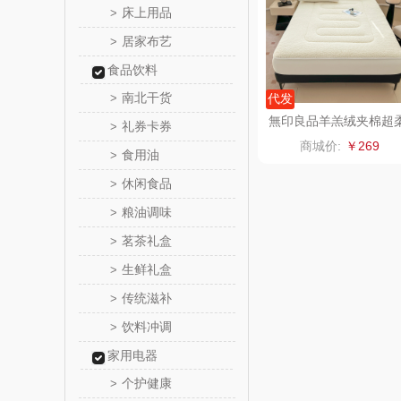
床上用品
>
居家布艺
>
罗尔
食品饮料
飞利
南北干货
>
代发
無印良品羊羔绒夹棉超
礼券卡券
>
保卫蛋
床笠WYLP-XL6057
商城价:
￥269
食用油
>
洛克星
休闲食品
>
粮油调味
>
五芳
茗茶礼盒
>
皇家粮
生鲜礼盒
>
传统滋补
>
尹谜
饮料冲调
>
荣事达（品
家用电器
个护健康
>
味滋源（包