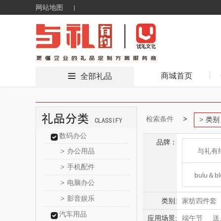
网站地图
商城首页
全部礼品
检索条件
类别
数码办公
品牌：
办公用品
与礼有
>
手机配件
>
bulu＆bl
电脑办公
>
影音娱乐
>
新秀
类别:
家纺四件套
汽车用品
蒸汽/电动拖
应用场景:
端午节
送