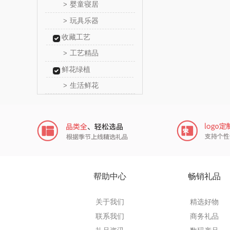
婴童寝居
>
乐扣乐扣
玩具乐器
>
收藏工艺
电）
康巴赫（包
工艺精品
>
鲸选码
鲜花绿植
生活鲜花
>
太力
向物
folli foll
乐事
帮助中心
畅销礼品
田知
关于我们
精选好物
翼眠
联系我们
商务礼品