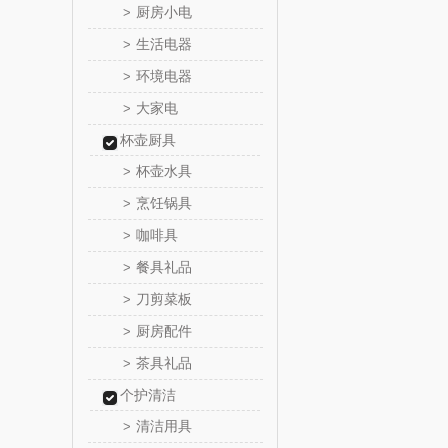
厨房小电
>
真不
生活电器
>
环境电器
>
洁丽雅（包
大家电
>
五丰黎
杯壶厨具
杯壶水具
>
立时olay
烹饪锅具
>
咖啡具
>
泉尔
餐具礼品
>
奈斯派
刀剪菜板
>
厨房配件
>
邻家饭
茶具礼品
>
天琴
个护清洁
清洁用具
>
傲胜OS