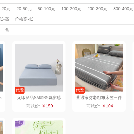
杯壶）
大嘴猴（杯壶厨具
觅菓
MOVA
机
家用洗地机
家用洗地机
电热毯
电子锁
电子锁
床笠
周年庆礼品
春游踏青
开学季礼品
毕业季礼品
开门红专区
伴
0-20元
20-50元
50-100元
100-200元
200-300元
300-400元
挂烫机/电熨斗
挂烫机/电熨斗
凉席
冬被
枕头/枕芯
雨伞）
户外）
外事出国
非一FETANA
入职礼
高颜值礼品
乐扣乐扣（家居/
IP联名款
星巴克（杯壶/包
企业团建
展会礼品
宝
低-高
价格高-低
开业乔迁
乡村振兴
定制案例
珠宝礼品
酒店旅游
高校礼品
含
小家电）
袋）
唯宝
姑苏渔歌
纺王
建材礼品
政企单位
房地产礼品
汽车礼品
进店礼
情人节
亲节
儿童节
中秋节
建军节
护士节
重阳节
华
纽曼Newmine
纽曼Newmine
佳帮手
罗莱
（线下款）
（线上款）
CHER
可口可乐Coca Col
沃莱
十二夏天
百草
a
销款）
润本（套装）
乐班
戴可思
阿茜娅（AGIA）
卓然
首佩
SWISS
代发
代发
床
无印良品SM款锦氨凉感
萱遇家纺老粗布床笠三件
8
床笠三件套MJ-Q2026-0
套X-L2928
奈雪茶院
奈雪的茶
克洛特
商城价:
￥159
商城价:
￥104
383
木
丝丽诺妃
睿嫣润膏
锐致
婷
形象派
花卉诗
小天鹅
RO