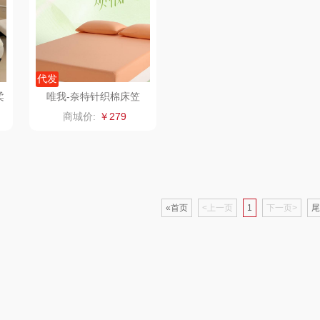
仕
拜灭士
舒蕾（定制款）
洁玉（定制款）
富昌
浦
荣诚
周六福
江中猴姑
代发
柔
唯我-奈特针织棉床笠
蛋
马克图布
苏泊尔（代理商）
九阳（代理商）
商城价:
￥279
球
梵沐
骆驼
VVC
斋
立家
泸溪河桃酥
中茶
仓
干饭熊饱饱
汉美驰
«首页
<上一页
梦洁家纺
1
下一页>
尾
金龙鱼（包销款）
先科
德菲摩尔
牌方）
得力
润本（套装类）
浪莎
销款）
英红（包销款）
八马（包销款）
雅莉格丝