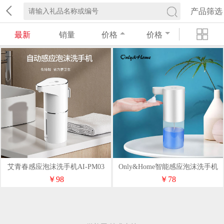
产品筛选
最新
销量
价格
价格
艾青春感应泡沫洗手机AI-PM03
Only&Home智能感应泡沫洗手机
KL-XSJ-01
￥98
￥78