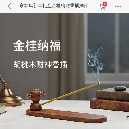
0
东客集新年礼盒金桂纳财香插摆件