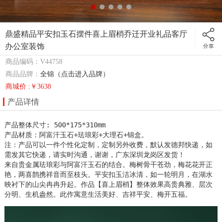
鼎盛精品平安扣玉石摆件喜上眉梢乔迁开业礼品客厅
办公室装饰
商品编码：V44758
商品品牌：
全锦（点击进入品牌）
商城价 :￥3638
产品详情
产品整体尺寸: 500*175*310mm 

产品材质：阿富汗玉石+珐琅彩+大理石+锦盒。 

注：产品可以一件个性化定制，定制另外收费，默认发德邦快递，如
需发其它快递，请实时沟通，谢谢，广东深圳龙岗区发货！

来自贵金属珐琅彩与阿富汗玉石的结合。梅树骨干苍劲，梅花花开正
艳，两喜鹊携祥音而至枝头。平安扣玉洁冰清，如一轮明月，在湖水
映衬下的山尖冉冉升起。作品【喜上眉梢】整体效果高贵典雅、层次
分明、生机盎然。此作寓意生活美好、吉祥平安、梅开五福。