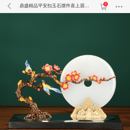
0
鼎盛精品平安扣玉石摆件喜上眉梢乔迁开业礼品客厅办公室装饰