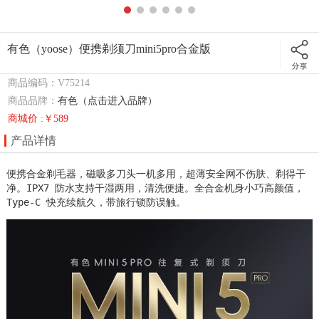
有色（yoose）便携剃须刀mini5pro合金版
商品编码：V75214
商品品牌：
有色（点击进入品牌）
商城价 :￥589
产品详情
便携合金剃毛器，磁吸多刀头一机多用，超薄安全网不伤肤、剃得干
净。IPX7 防水支持干湿两用，清洗便捷。全合金机身小巧高颜值，
Type‑C 快充续航久，带旅行锁防误触。