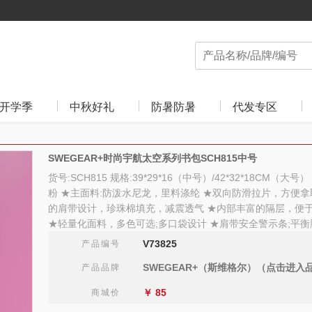
开学季
中秋好礼
防暑防暑
代发专区
SWEGEAR+时尚宇航太空系列书包SCH815中号
货号:SCH815 规格:39*29*16（中号）/42*32*18CM（大号
粉 ★主面料:防泼水尼龙，里料涤纶 ★双向防滑拉片，方便拿
的肩带设计，珍珠棉填充，减震透气 ★内部丰富的隔层，便
★轻量化面料，多色可选;多口袋设计 ★肩带安全警示条;平衡
V73825
产品编号
SWEGEAR+（斯维格尔）（点击进入
产品品牌
￥
85
商城价