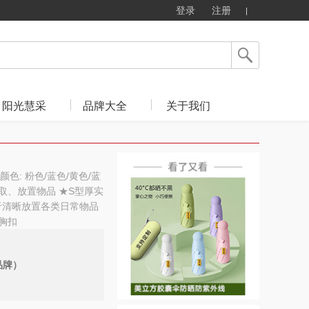
登录
注册
阳光慧采
品牌大全
关于我们
） 颜色: 粉色/蓝色/黄色/蓝
取、放置物品 ★S型厚实
于清晰放置各类日常物品
胸扣
品牌）