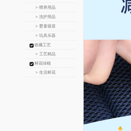
喂养用品
>
洗护用品
>
婴童寝居
>
玩具乐器
>
收藏工艺
工艺精品
>
鲜花绿植
生活鲜花
>