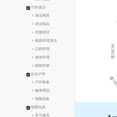
个护清洁
清洁用具
>
清洁纸品
>
衣物清洁
>
家庭环境清洁
>
口腔护理
>
身体护理
>
面部护肤
>
运动户外
户外装备
>
健身用品
>
智能设备
>
母婴玩具
学习相关
>