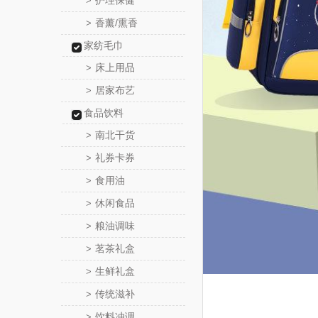
护理保健
>
香薰/熏香
>
家纺毛巾
床上用品
>
居家布艺
>
食品饮料
南北干货
>
礼券卡券
>
食用油
>
休闲食品
>
粮油调味
>
茗茶礼盒
>
生鲜礼盒
>
传统滋补
>
饮料冲调
>