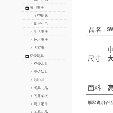
家用电器
个护健康
>
厨房小电
>
生活电器
>
环境电器
>
大家电
>
杯壶厨具
杯壶水具
>
烹饪锅具
>
咖啡具
>
餐具礼品
>
刀剪菜板
>
厨房配件
>
茶具礼品
>