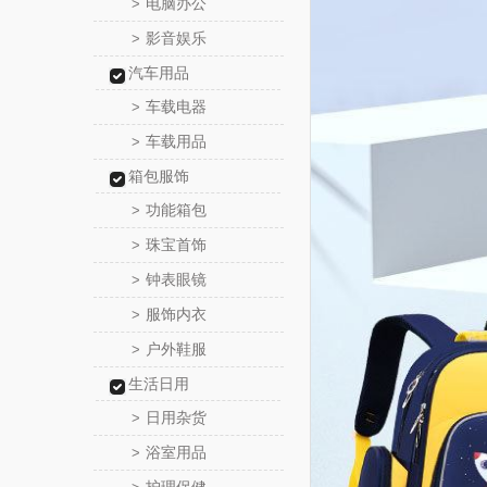
电脑办公
>
影音娱乐
>
汽车用品
车载电器
>
车载用品
>
箱包服饰
功能箱包
>
珠宝首饰
>
钟表眼镜
>
服饰内衣
>
户外鞋服
>
生活日用
日用杂货
>
浴室用品
>