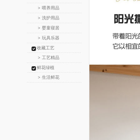
喂养用品
>
洗护用品
>
婴童寝居
>
玩具乐器
>
收藏工艺
工艺精品
>
鲜花绿植
生活鲜花
>