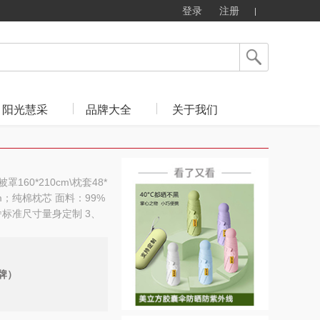
登录
注册
阳光慧采
品牌大全
关于我们
罩160*210cm\枕套48*
0cm；纯棉枕芯 面料：99%
舍标准尺寸量身定制 3、
牌）