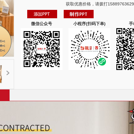
获取优惠价格，请拨打15889763629
微信公众号
小程序(扫码下单)
手