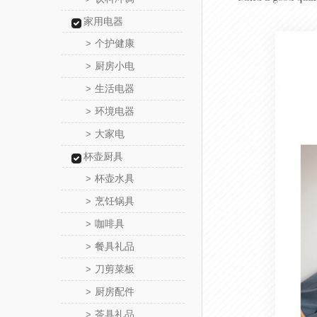
家用电器
个护健康
>
厨房小电
>
生活电器
>
环境电器
>
大家电
>
杯壶厨具
杯壶水具
>
烹饪锅具
>
咖啡具
>
餐具礼品
>
刀剪菜板
>
厨房配件
>
茶具礼品
>