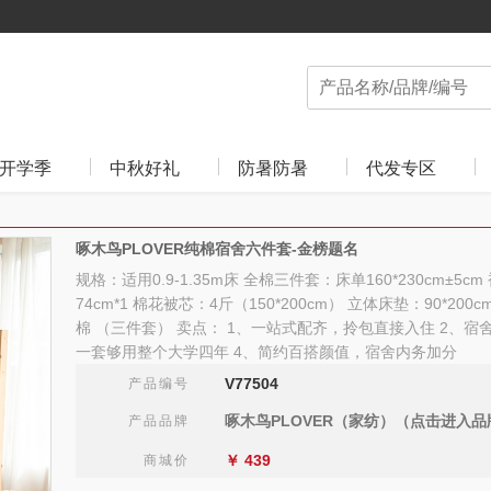
开学季
中秋好礼
防暑防暑
代发专区
啄木鸟PLOVER纯棉宿舍六件套-金榜题名
规格：适用0.9-1.35m床 全棉三件套：床单160*230cm±5cm 被
74cm*1 棉花被芯：4斤（150*200cm） 立体床垫：90*20
棉 （三件套） 卖点： 1、一站式配齐，拎包直接入住 2、宿
一套够用整个大学四年 4、简约百搭颜值，宿舍内务加分
V77504
产品编号
啄木鸟PLOVER（家纺）（点击进入品
产品品牌
￥
439
商城价