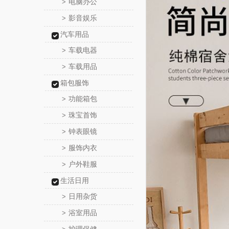
电脑办公
>
影音娱乐
>
汽车用品
车载电器
>
车载用品
>
箱包服饰
功能箱包
>
珠宝首饰
>
钟表眼镜
>
服饰内衣
>
户外鞋服
>
生活日用
日用杂货
>
浴室用品
>