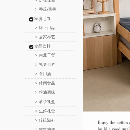
护理保健
>
香薰/熏香
>
家纺毛巾
床上用品
>
居家布艺
>
食品饮料
南北干货
>
礼券卡券
>
食用油
>
休闲食品
>
粮油调味
>
茗茶礼盒
>
生鲜礼盒
>
传统滋补
>
饮料冲调
>