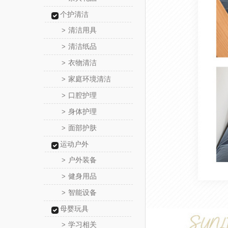
个护清洁
清洁用具
>
清洁纸品
>
衣物清洁
>
家庭环境清洁
>
口腔护理
>
身体护理
>
面部护肤
>
运动户外
户外装备
>
健身用品
>
智能设备
>
母婴玩具
学习相关
>