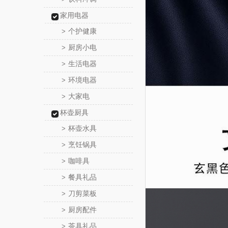
家用电器
个护健康
>
厨房小电
>
生活电器
>
环境电器
>
大家电
>
杯壶厨具
杯壶水具
>
烹饪锅具
>
咖啡具
>
餐具礼品
>
刀剪菜板
>
厨房配件
>
茶具礼品
>