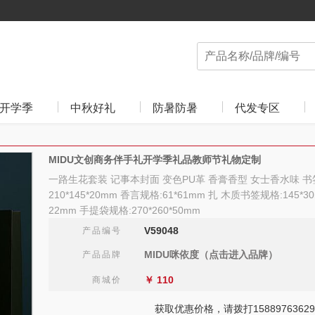
开学季
中秋好礼
防暑防暑
代发专区
MIDU文创商务伴手礼开学季礼品教师节礼物定制
一路生花套装 记事本封面 变色PU革 香膏香型 女士香水味 书
210*145*20mm 香言规格:61*61mm 扎 木质书签规格:145*30
22mm 手提袋规格:270*260*50mm
V59048
产品编号
MIDU咪依度（点击进入品牌）
产品品牌
￥
110
商城价
获取优惠价格，请拨打15889763629