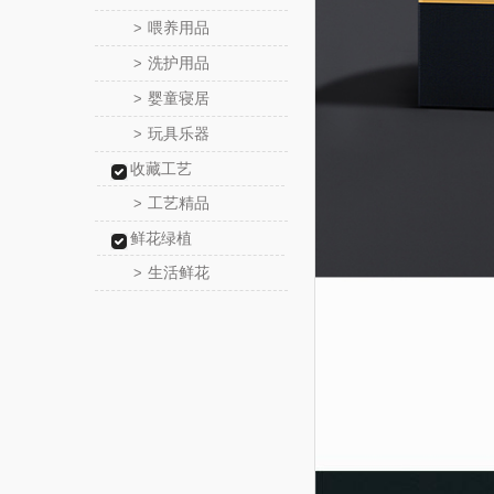
喂养用品
>
洗护用品
>
婴童寝居
>
玩具乐器
>
收藏工艺
工艺精品
>
鲜花绿植
生活鲜花
>