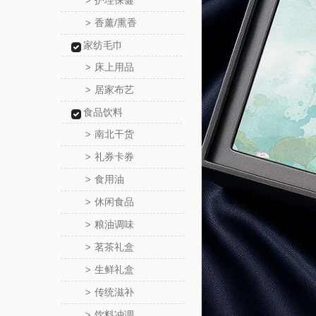
护理保健
>
香薰/熏香
>
家纺毛巾
床上用品
>
居家布艺
>
食品饮料
南北干货
>
礼券卡券
>
食用油
>
休闲食品
>
粮油调味
>
茗茶礼盒
>
生鲜礼盒
>
传统滋补
>
饮料冲调
>