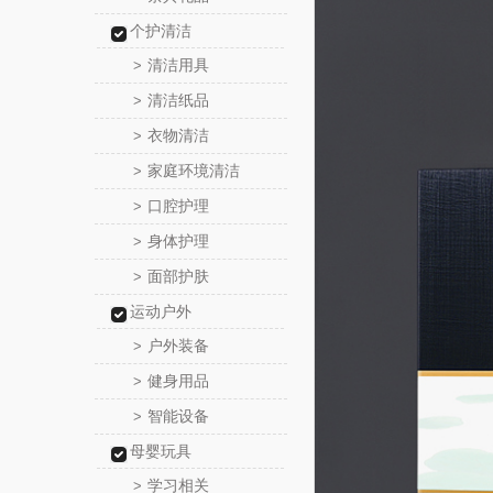
个护清洁
清洁用具
>
清洁纸品
>
衣物清洁
>
家庭环境清洁
>
口腔护理
>
身体护理
>
面部护肤
>
运动户外
户外装备
>
健身用品
>
智能设备
>
母婴玩具
学习相关
>