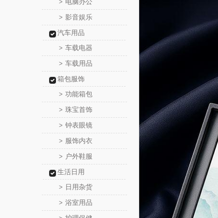
电脑办公
>
影音娱乐
>
汽车用品
车载电器
>
车载用品
>
箱包服饰
功能箱包
>
珠宝首饰
>
钟表眼镜
>
服饰内衣
>
户外鞋服
>
生活日用
日用杂货
>
浴室用品
>