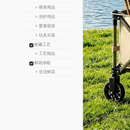
喂养用品
>
洗护用品
>
婴童寝居
>
玩具乐器
>
收藏工艺
工艺精品
>
鲜花绿植
生活鲜花
>