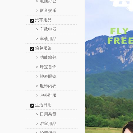
电脑办公
>
影音娱乐
>
汽车用品
车载电器
>
车载用品
>
箱包服饰
功能箱包
>
珠宝首饰
>
钟表眼镜
>
服饰内衣
>
户外鞋服
>
生活日用
日用杂货
>
浴室用品
>