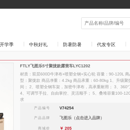
开学季
中秋好礼
防暑防暑
代发专区
FTLY飞图乐5寸聚拢款露营车LYC1202
材质：双层600D牛津布+喷塑全钢+实心轮 容量：90-120L
型：聚拢款 商品净重：4.2kg 商品承重：60-80kg 1、升
间； 2、喷塑全钢车架，加密牛津布，高承重耐用； 3、360
4、可调节手拉、自由掌控、灵活顺手； 5、叠堆容量100-1
求
V74254
产品编号
飞图乐（点击进入品牌）
产品品牌
￥
205
商城价