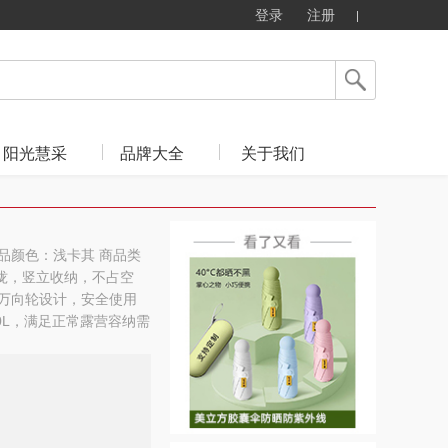
登录
注册
阳光慧采
品牌大全
关于我们
 商品颜色：浅卡其 商品类
级聚拢，竖立收纳，不占空
°万向轮设计，安全使用
20L，满足正常露营容纳需