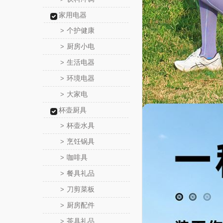
家用电器
个护健康
>
厨房小电
>
生活电器
>
环境电器
>
大家电
>
杯壶厨具
杯壶水具
>
烹饪锅具
>
咖啡具
>
餐具礼品
>
刀剪菜板
>
厨房配件
>
茶具礼品
>