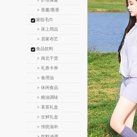
护理保健
>
香薰/熏香
>
家纺毛巾
床上用品
>
居家布艺
>
食品饮料
南北干货
>
礼券卡券
>
食用油
>
休闲食品
>
粮油调味
>
茗茶礼盒
>
生鲜礼盒
>
传统滋补
>
饮料冲调
>