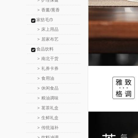
护理保健
>
香薰/熏香
>
家纺毛巾
床上用品
>
居家布艺
>
食品饮料
南北干货
>
礼券卡券
>
食用油
>
休闲食品
>
粮油调味
>
茗茶礼盒
>
生鲜礼盒
>
传统滋补
>
饮料冲调
>