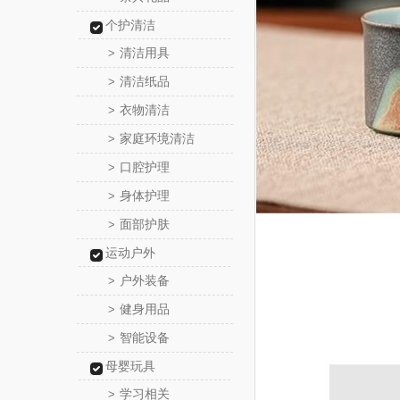
个护清洁
清洁用具
>
清洁纸品
>
衣物清洁
>
家庭环境清洁
>
口腔护理
>
身体护理
>
面部护肤
>
运动户外
户外装备
>
健身用品
>
智能设备
>
母婴玩具
学习相关
>