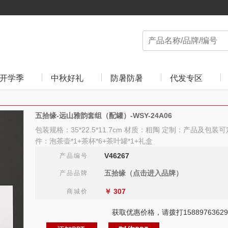
开学季
中秋好礼
防暑防暑
代发专区
五拾缘-远山雅韵套组（配罐）-WSY-24A06
包装规格：35*22.5*11.7cm 材质：粗陶 定制：产品及包装可定
件：泡茶壶*1+茶杯*6+茶叶罐*1+礼盒
V46267
产品编号
五拾缘（点击进入品牌）
产品品牌
￥
307
商城价
获取优惠价格，请拨打15889763629