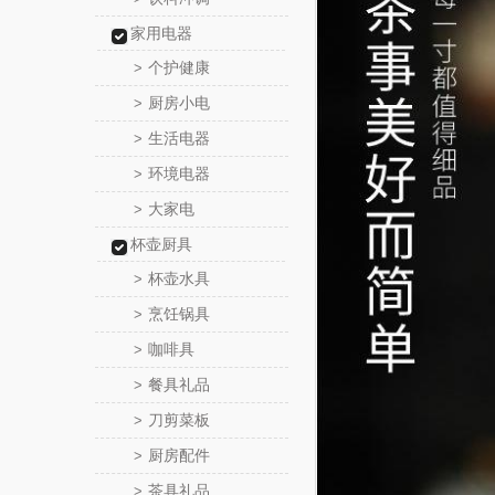
家用电器
个护健康
>
厨房小电
>
生活电器
>
环境电器
>
大家电
>
杯壶厨具
杯壶水具
>
烹饪锅具
>
咖啡具
>
餐具礼品
>
刀剪菜板
>
厨房配件
>
茶具礼品
>