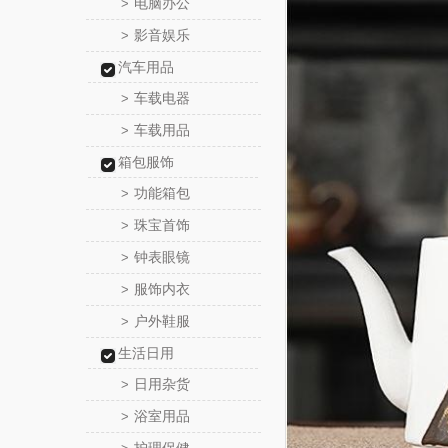
电脑办公
>
影音娱乐
>
汽车用品
车载电器
>
车载用品
>
箱包服饰
功能箱包
>
珠宝首饰
>
钟表眼镜
>
服饰内衣
>
户外鞋服
>
生活日用
日用杂货
>
浴室用品
>