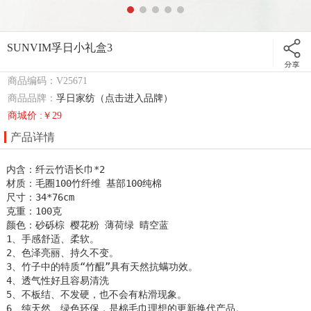
SUNVIM孚日小礼盒3
商品编码：V25671
商品品牌：
孚日家纺（点击进入品牌）
商城价 :￥29
产品详情
内含：纤云竹语长巾*2

材质：毛圈100竹纤维 基部100纯棉

尺寸：34*76cm

克重：100克

颜色：砂砾棕 樱花粉 薄荷绿 晴空蓝

1、手感舒适、柔软。

2、色泽亮丽、持久不变。

3、竹子中的特质“竹醌”具有天然抗螨功效。

4、透气性好且容易清洗

5、不板结、不发硬，也不会有粘滑现象。

6、纯天然、绿色环保，是棉毛巾理想的更新换代产品。