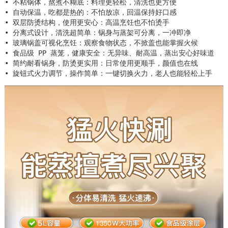
• 不粘锅体，熬煮不糊底：料理更轻松，清洗也更方便

• 自动保温，吃都是热的：不怕放凉，回温保持好口感

• 双层防烫结构，使用更安心：高温烹饪也不怕烫手

• 分离式设计，清洗超简单：锅身与蒸架可分离，一冲即净

• 玻璃锅盖可视化烹饪：观察食物状态，不掀盖也能掌握火候

• 食品级 PP 蒸笼，健康安全：无异味、耐高温，蒸出安心好味道

• 简约耐看锅身，防烫更实用：日常使用更顺手，颜值也在线

• 旋钮式火力调节，操作简单：一键切换火力，老人也能轻松上手