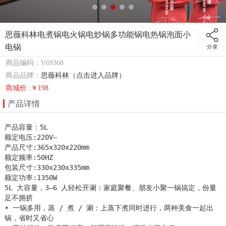
思薇科林电煮锅电火锅电炒锅多功能锅电热锅泡面小
电锅
商品编码：V69368
商品品牌：
思薇科林（点击进入品牌）
商城价 :￥198
产品详情
产品容量：5L

额定电压:220V~

产品尺寸:365x320x220mm

额定频率:50HZ

包装尺寸:330x230x335mm

额定功率:1350W

5L 大容量，3–6 人轻松开涮：家庭聚餐、朋友小聚一锅搞定，份量
足不拥挤

• 一锅多用，蒸 / 煮 / 涮：上蒸下煮同时进行，两种美食一起出
锅，省时又省心
