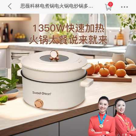
0
思薇科林电煮锅电火锅电炒锅多功能锅电热锅泡面小电锅