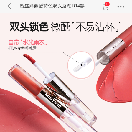
0
蜜丝婷微醺持色双头唇釉D14黑莓白朗姆【香槟限定】