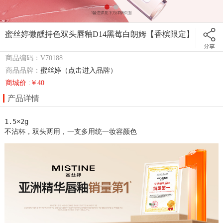
蜜丝婷微醺持色双头唇釉D14黑莓白朗姆【香槟限定】
商品编码：V70188
商品品牌：
蜜丝婷（点击进入品牌）
商城价 :￥40
产品详情
1.5×2g

不沾杯，双头两用，一支多用统一妆容颜色