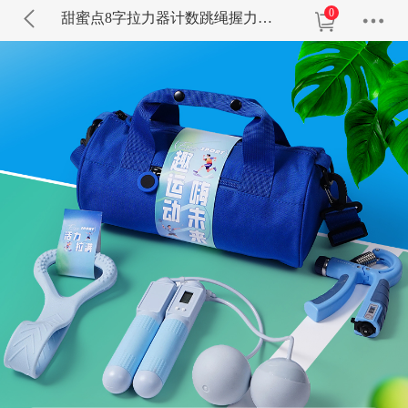
0
甜蜜点8字拉力器计数跳绳握力器运动包套装DAL1311