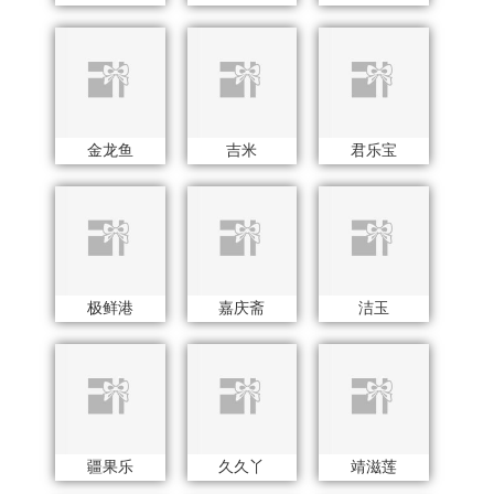
疆果乐
久久丫
靖滋莲
金丝莉
金帆
金镶玉
金六福吉祥
今粮道
佳绮利