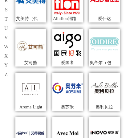
R
S
艾美特（代理商）
Alluflon阿路弗仑
爱仕达
T
U
V
W
X
艾可熊
爱国者
奥帝尔（包销款）
Y
Z
Aroma Light
奥苏米
奥利贝拉