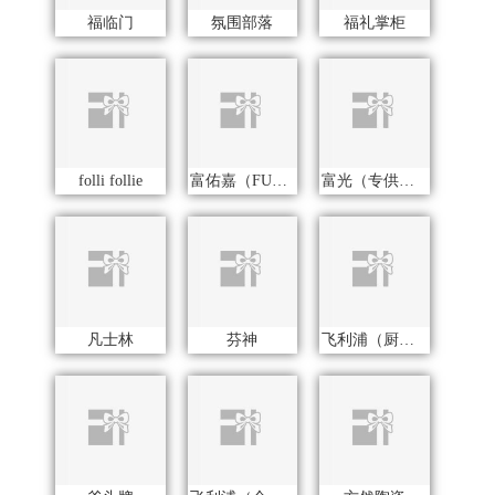
凡士林
芬神
飞利浦（厨电类）
斧头牌
飞利浦（个护类）
方然陶瓷
飞科
纷刻
方家铺子
浮士德
飞图乐
孚日家纺