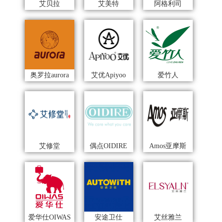
艾贝拉
艾美特
阿格利司
奥罗拉aurora
艾优Apiyoo
爱竹人
艾修堂
偶点OIDIRE
Amos亚摩斯
爱华仕OIWAS
安途卫仕
艾丝雅兰