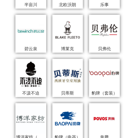
半亩川
北欧沃朗
乐事
碧云泉
博莱克
贝弗伦
不汲不迫
贝蒂斯
豹牌（套装）
博洋家纺（品牌方）
豹牌（电器）
奔腾