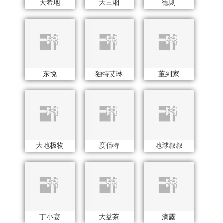
丁小宴
大益茶
滴露
德博莱
敦煌研究院
朵彩
邓禄普
德玛珥
黛悦