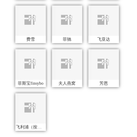
飞利浦（按摩/净水类）
J
洁柔（代理商）
匠心萌宠
佳帮手