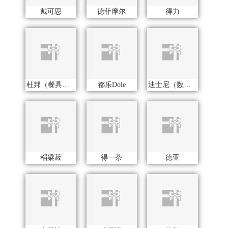
稻梁菽
得一茶
德亚
大希地
大三湘
德则
东悦
独特艾琳
董到家
大地极物
度佰特
地球叔叔