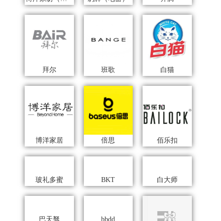
拜尔
班歌
白猫
博洋家居
倍思
佰乐扣
玻礼多蜜
BKT
白大师