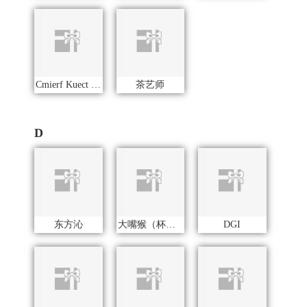
东方沁
大嘴猴（杯壶厨具雨伞）
DGI
戴可思
德菲摩尔
得力
杜邦（餐具类）
都乐Dole
迪士尼（数码类）