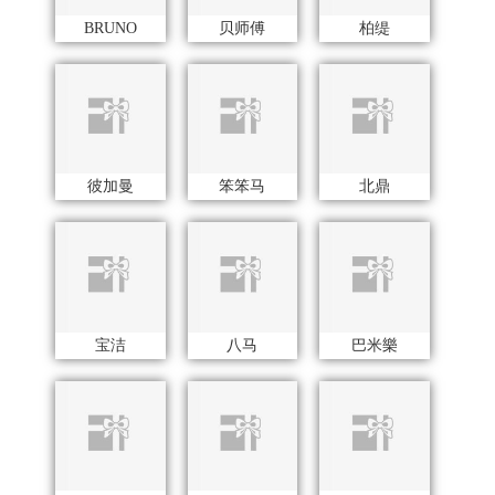
八马
巴米樂
巴赫约翰
贝洛可
毕加索（文具类）
Bernard Shaw 萧伯纳
笔下
八门虫社
博洋宝贝
博堡