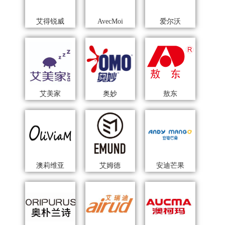
艾得锐威
AvecMoi
爱尔沃
艾美家
奥妙
敖东
澳莉维亚
艾姆德
安迪芒果