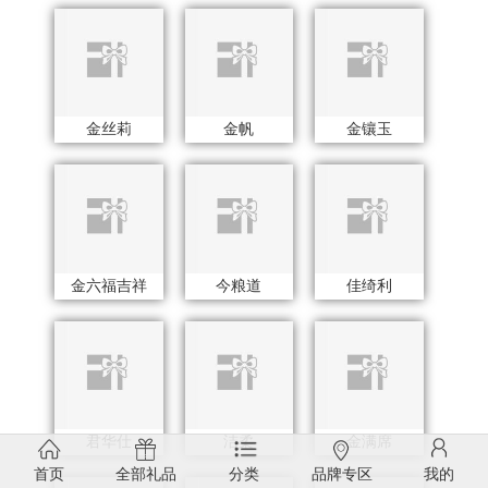
君华仕
洁柔
金满席
疆果果
佳奥
金号
佳沃
坚果投影
聚银家纺
首页
全部礼品
分类
品牌专区
我的