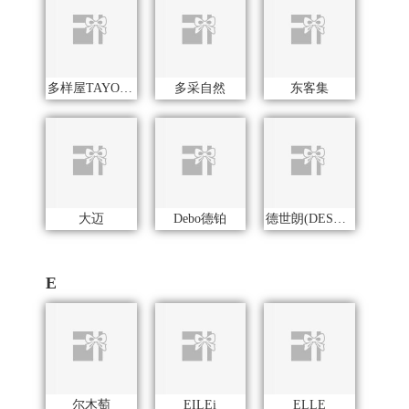
E
尔木萄
EILEi
ELLE
易威斯堡
EDIFIER漫步者
EPOT（东方韵）
F