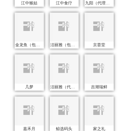
嘉禾月
鲸选码头
家之礼
金龙鱼
吉米
君乐宝
极鲜港
嘉庆斋
洁玉