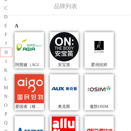
品牌列表
C
D
A
E
F
J
H
I
阿茜娅（AGIA）
安宝笛
爱润丝婷
K
L
M
N
O
爱国者（移动电源）
奥克斯
傲胜OSIM
P
Q