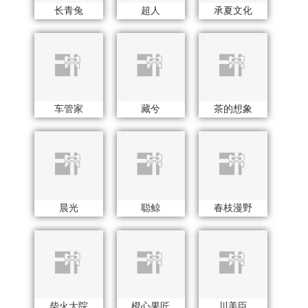
晨光
聪鲸
春枝漫野
柴火大院
橙心果匠
川美臣
潮满峰
蚕花娘娘
彩虹
错山
创维（小家电）
CMSH草莓生活