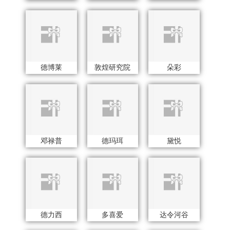
德力西
多喜爱
达令河谷
东菱
东小燕
大荒金老农
杜邦
德芙
迪士尼（家纺类）