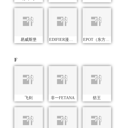
飞剑
非一FETANA
纺王
富昌（定制款）
飞利浦
凤凰
梵沐
富安娜（包销款1）
富昌