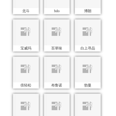
百草味
白上寻品
倍轻松
布鲁诺
勃曼
BRUNO
贝师傅
柏缇
彼加曼
笨笨马
北鼎
宝洁