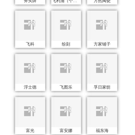
富光
富安娜
福东海
费雪
菲驰
飞亚达
菲斯宝finsybo
夫人燕窝
芳恩