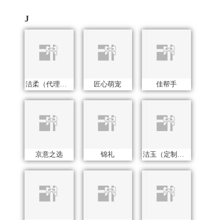
京意之选
锦礼
洁玉（定制款）
江中猴姑
江中食疗
九阳（代理商）
金龙鱼（包销款）
洁丽雅（包销款）
京荟堂
几梦
洁丽雅（代理商）
吉潮瑞鲜