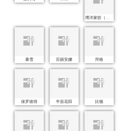
博洋家纺（代理商）
巴天驽
bbdd
暴雪
百丽安娜
拜格
保罗彼得
半亩花田
比顿
北斗
bdo
博朗
宝威玛