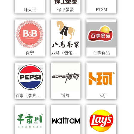
拜灭士
保卫蛋蛋
BTSM
保宁
八马（包销款）
百事食品
百事（饮具类）
博牌
卜珂