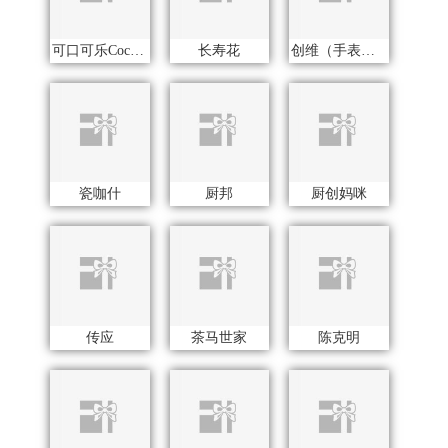
传应
茶马世家
陈克明
瓷语花香
创维（个护类）
蔡府
初方
财滚滚
茶汀