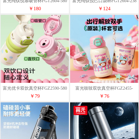
富光纯钛悦慕吸管杯FGT2604-580
富光纯钛悦己口袋杯FGT2604-238
￥180
￥124
富光优卡双饮真空杯FGZ2590-580
富光吱吱双饮真空杯FGZ2455-
560（不含杯套）
￥79
￥76