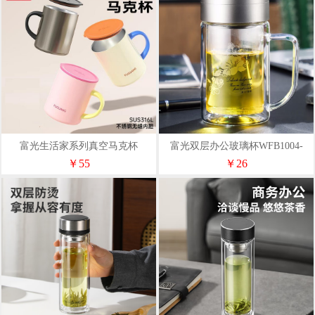
富光生活家系列真空马克杯
富光双层办公玻璃杯WFB1004-
DAZ4401-420
320B
￥55
￥26