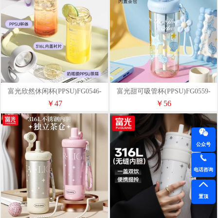
富光欣然休闲杯(PPSU)FG0546-
富光甜可吸管杯(PPSU)FG0559-
460
680
￥47
￥56
公众号
电话咨询
置顶