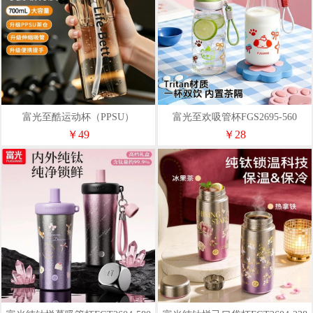
富光至酷运动杯（PPSU）
富光至欢吸管杯FGS2695-560
FGU2676-700
￥49
￥28