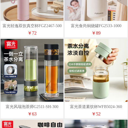
富光轻逸双饮真空杯FGZ2467-500
富光食尚焖烧罐FG2533-1000
￥72
￥89
富光风瑞泡茶师G2511-SH-300
富光茶道素饮杯WFB5024-360
￥63
￥52