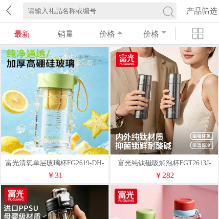
产品筛选
最新
销量
价格
价格
富光清氧单层玻璃杯FG2619-DH-
富光纯钛磁吸焖泡杯FGT2613J-
480
450
￥31
￥282