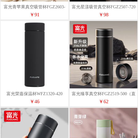
富光青苹果真空吸管杯FGZ2603-
富光星漾吸管真空杯FGZ2507-720
590
￥91
￥98
富光荣嘉保温杯WFZ1320-420
富光臻享真空杯FGZ2519-500（直
杯）
￥46
￥62