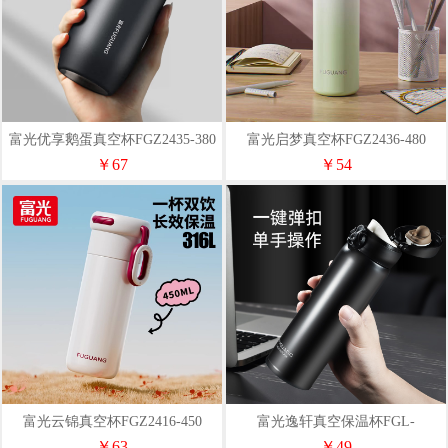
富光优享鹅蛋真空杯FGZ2435-380
富光启梦真空杯FGZ2436-480
￥67
￥54
富光云锦真空杯FGZ2416-450
富光逸轩真空保温杯FGL-
3705（纯色）
￥63
￥49