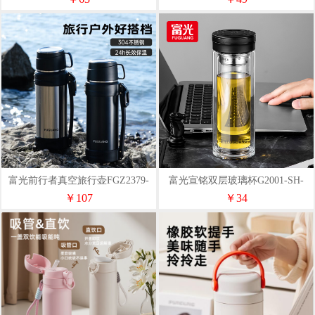
富光前行者真空旅行壶FGZ2379-
富光宣铭双层玻璃杯G2001-SH-
1500
320
￥107
￥34