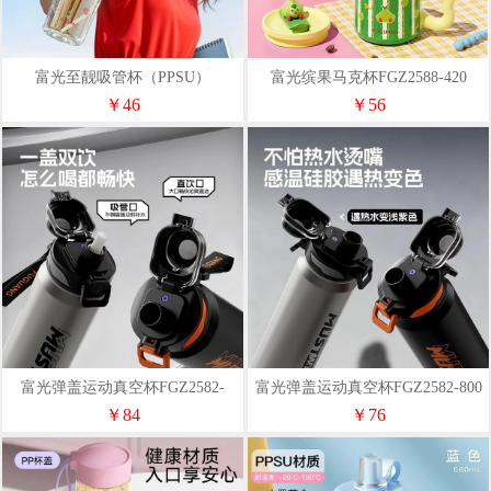
富光至靓吸管杯（PPSU）
富光缤果马克杯FGZ2588-420
FGU2655-700
￥46
￥56
富光弹盖运动真空杯FGZ2582-
富光弹盖运动真空杯FGZ2582-800
1000
￥84
￥76