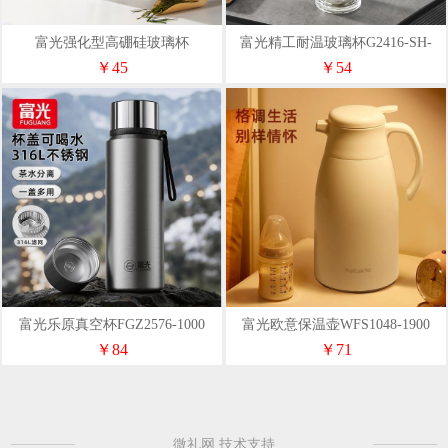
富光强化型高硼硅玻璃杯
富光精工耐温玻璃杯G2416-SH-
WFB1151-400
330
￥45
￥54
富光乐原真空杯FGZ2576-1000
富光欧意保温壶WFS1048-1900
￥84
￥71
微礼网 技术支持