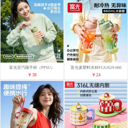
富光至巧随手杯（PPSU）
富光麦塑料水杯FGS2629-660
FGU2688-430
￥38
￥24