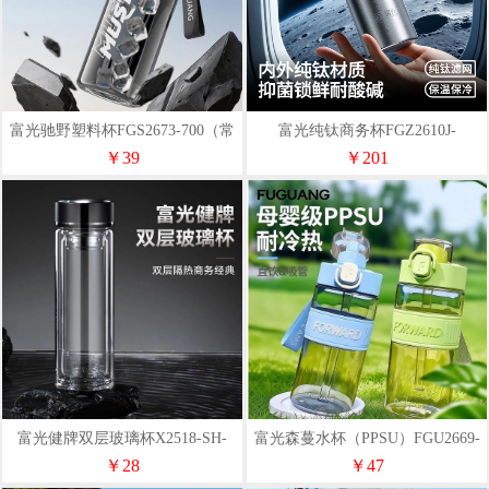
富光驰野塑料杯FGS2673-700（常
富光纯钛商务杯FGZ2610J-
规提绳非加长提绳）
468（结晶款）
￥39
￥201
富光健牌双层玻璃杯X2518-SH-
富光森蔓水杯（PPSU）FGU2669-
330
700
￥28
￥47