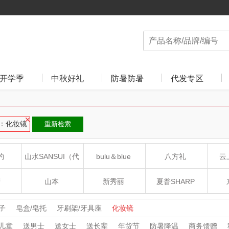
开学季
中秋好礼
防暑防暑
代发专区
：化妆镜
重新检索
约
山水SANSUI（代
bulu＆blue
八方礼
云
理商）
癀
山本
新秀丽
夏普SHARP
LO
途柏丽TOBERLIR
momo（杯壶）
大嘴猴（杯壶厨具
子
皂盒/皂托
牙刷架/牙具座
化妆镜
儿童
送男士
送女士
送长辈
年货节
防暑降温
商务馈赠