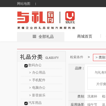
网站地图
商城首页
全部礼品
检索条件
类别
数码办公
品牌：
办公用品
与礼有
>
手机配件
>
片仔
电脑办公
>
影音娱乐
>
HOLOHO
类别:
洗漱杯
梳
汽车用品
应用场景:
端午节
送