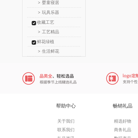
婴童寝居
>
中华
玩具乐器
>
收藏工艺
嘉禾
工艺精品
>
金龙
鲜花绿植
生活鲜花
>
冠军
乐而
KEPO
稻梁
帮助中心
畅销礼品
茶马世
关于我们
精选好物
鹏程
联系我们
商务礼品