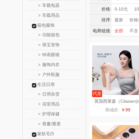
匠心萌
车载电器
>
积分礼品
价格:
0-10元
1
车载用品
>
暖冬好物
宝堂马氏
排序:
最新
价格
箱包服饰
高端送礼
电商链接:
全部
不含
伯纳
功能箱包
>
保险礼品
珠宝首饰
母亲节
父
>
罗莱 超柔
钟表眼镜
>
百草味（代
服饰内衣
>
户外鞋服
>
康宁
生活日用
SWISS MIL
代发
日用杂货
>
英国西莱森（Cilaisen)
浴室用品
>
ED化妆镜CP-CM2
睿嫣
商城价:
￥99
护理保健
>
倍瑞
香薰/熏香
>
家纺毛巾
ROBAM