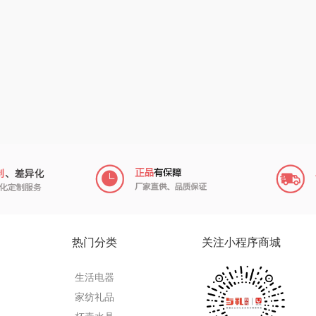
电）
民间造物
康巴赫（包销款）
元黍
月
瑞驰SWICKY
鲸选码头
家之礼
啄木鸟
鱼
香畴
太力
象印
施耐德
向物
来伊份
雅
苏菲
folli follie
品存
嗑西西
乐事
途雅
HYU
菽
得一茶
田知府
吉米
热门分类
关注小程序商城
家
陈克明
翼眠
TKK
奥帝
生活电器
蜜丝婷
博莱克
苏泊尔（杯壶）
家纺礼品