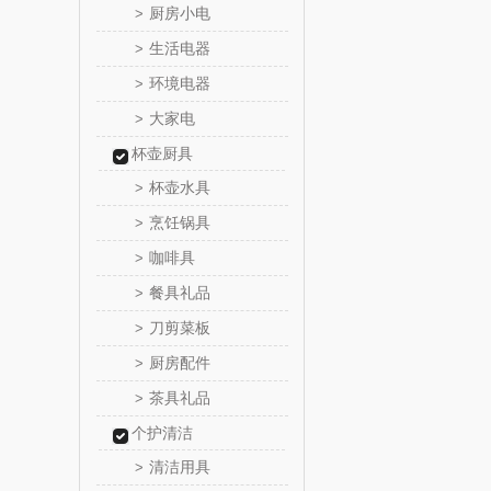
厨房小电
>
千问
生活电器
>
环境电器
>
洽洽
大家电
>
无印良品
杯壶厨具
杯壶水具
>
商）
呼也
烹饪锅具
>
咖啡具
>
丽耳
餐具礼品
>
宏太
刀剪菜板
>
厨房配件
>
欧丽薇
茶具礼品
>
汤姆
个护清洁
清洁用具
>
锡品