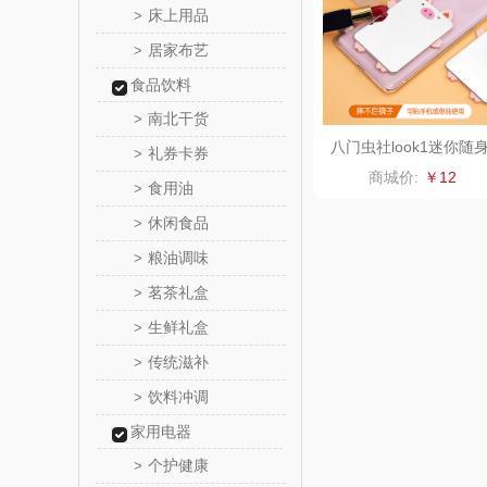
床上用品
>
居家布艺
>
富昌（定
食品饮料
江中食
南北干货
>
八门虫社look1迷你随
礼券卡券
>
晒瑞
镜
商城价:
￥12
食用油
>
漫沃星
休闲食品
>
粮油调味
>
山萃
茗茶礼盒
>
BTSM
生鲜礼盒
>
传统滋补
>
保宁
饮料冲调
>
雅鹿
家用电器
个护健康
>
铮铭