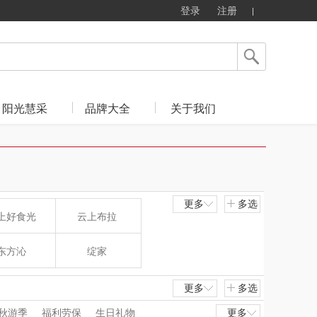
登录
注册
阳光慧采
品牌大全
关于我们
更多
多选
上好食光
云上布拉
东方沁
绽家
觅菓
MOVA
更多
多选
秋游季
福利劳保
生日礼物
更多