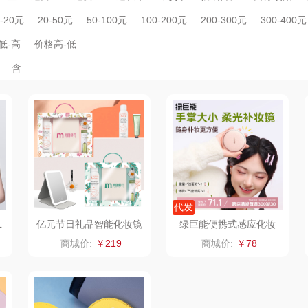
雨伞）
宠
YOTTOY
西屋（运动户外）
非一FETANA
乐扣
周年庆礼品
春游踏青
开学季礼品
毕业季礼品
开门红专区
伴
0-20元
20-50元
50-100元
100-200元
200-300元
300-400元
铺子
外事出国
蔬果园（代理商）
入职礼
高颜值礼品
DGI
IP联名款
企业团建
唯宝
展会礼品
低-高
价格高-低
开业乔迁
乡村振兴
定制案例
珠宝礼品
酒店旅游
高校礼品
含
德
万象
元朗荣华
纽曼Newmine
纽曼
建材礼品
政企单位
房地产礼品
汽车礼品
进店礼
情人节
亲节
儿童节
中秋节
建军节
护士节
重阳节
（线下款）
（
床品
三只松鼠（代理
斯凯奇SKECHER
可口可乐Coca Col
商）
S
a
理商）
LUING BOX
立白（包销款）
润本（套装）
京意之选
锦礼
阿茜娅（AGIA）
ITARY
罗莱超柔床品
润心
奈雪茶院
代发
L
亿元节日礼品智能化妆镜
绿巨能便携式感应化妆
礼物套装企业员工福利生
镜/植皮粉色MM002
竹盐
悦滋木
丝丽诺妃
商城价:
￥219
商城价:
￥78
日礼批发logo
傲
安宝笛
爱润丝婷
形象派
老板
康夫
罗尔仕
拜灭士
舒蕾