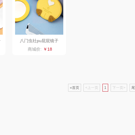
制款）
爱国者（移动电
飞利浦
荣诚
源）
疗
凤凰
保卫蛋蛋
马克图布
苏泊
身
八门虫社pu屁屁镜子
实丰文化
洛克星球
梵沐
商城价:
￥18
系
TCL
五芳斋
立家
泸
可益康
皇家粮仓
干饭熊饱饱
路悠悠
尹谜
«首页
<上一页
金龙鱼（包销款）
1
下一页>
尾
伊莎贝拉
荣事达（品牌方）
得力
润本
圣耳
味滋源（包销款）
英红（包销款）
八马
臻牧
真不二
富安娜（包销款
西屋