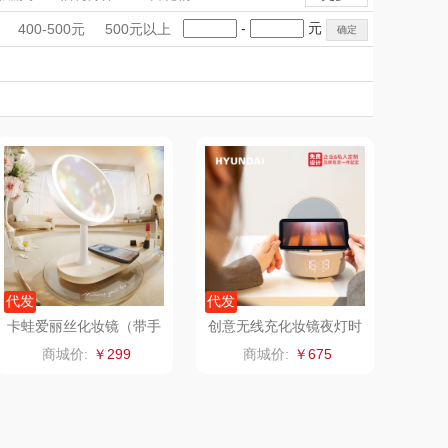
乐扣（家居/
星巴克（杯壶/包
手礼盒
会议礼品
国潮文创
-
元
400-500元
500元以上
小家电）
袋）
姑苏渔歌
科技感礼品
中国风
纺王
创意礼品
女神节
奶企礼品
银行礼品
Newmine
佳帮手
七夕节
建党节
圣诞节
教师节
线上款）
沃莱
十二夏天
乐班
戴可思
卓然
首佩
奈雪的茶
克洛特
代发
代发
卡蛙爱丽丝化妆镜（带手
创意无线充化妆镜夜灯时
机无线充）RG-M308
计音箱F166
睿嫣润膏
锐致
商城价:
￥299
商城价:
￥675
花卉诗
小天鹅
（定制款）
洁玉（定制款）