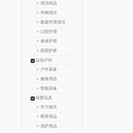
清洁纸品
>
悦湘
衣物清洁
>
家庭环境清洁
>
keep
口腔护理
>
绿鼻
身体护理
>
面部护肤
>
康恩
运动户外
富安娜（包
户外装备
>
健身用品
>
半亩
智能设备
>
艾可
母婴玩具
学习相关
>
护舒
喂养用品
>
洗护用品
>
厨邦