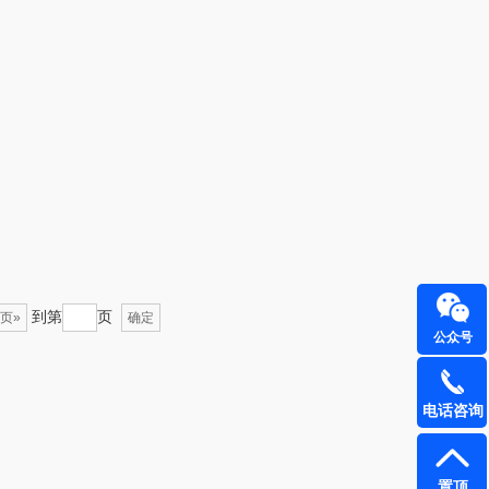
周六福
江中猴姑
尔（代理商）
九阳（代理商）
骆驼
VVC
溪河桃酥
中茶
汉美驰
梦洁家纺
到第
页
页»
先科
德菲摩尔
确定
公众号
（套装类）
浪莎
电话咨询
（包销款）
雅莉格丝
（小家电）
渝情渝礼
置顶