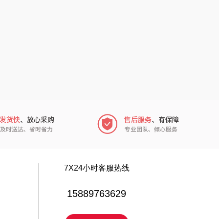
高原宏
睡眠博士
PLOVER
胡姬花
（家纺）
福礼掌柜
迪士尼（数码类）
五谷磨房
她妍社
爱国者
尔木萄
NDAI（电器
莱克
类）
碧云泉
普沃达
7X24小时客服热线
尔（包销款）
左都
15889763629
穗格氏
梦百合