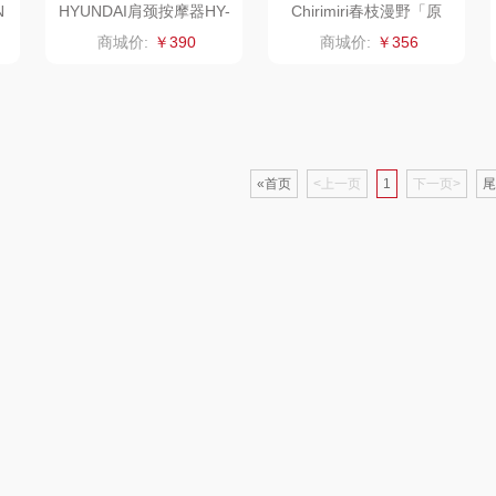
N
HYUNDAI肩颈按摩器HY-
Chirimiri春枝漫野「原
003
气」SPA按摩披肩F6
器类）
洁丽雅（代理商）
乐心
康巴赫（锅具类）
商城价:
￥390
商城价:
￥356
茶
海尔
三头鹰
博牌
鲜
飞利浦新安怡
棉芽
伊莱克斯
«首页
<上一页
1
下一页>
尾
乐美雅（餐具类）
飞利浦（音频类）
珍视明
阿路弗仑
爱仕达
乐千厨
悠米UURMI
富安
门
卜珂
味滋源
玺魁
朗
郎氏达
喜临门
禹鸿物予
零
七匹狼
朱炳仁铜
高洁丝
南方寝饰
瓷咖什
氛围部落