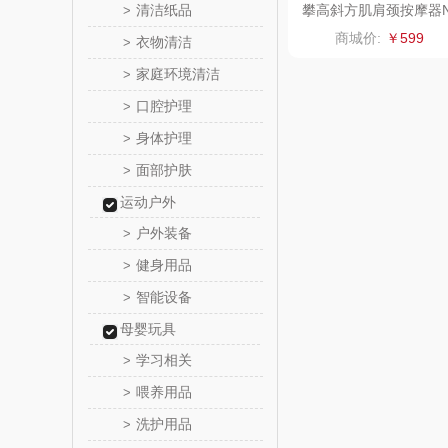
清洁纸品
攀高斜方肌肩颈按摩器
>
eckK8
温仑山（电
商城价:
￥599
衣物清洁
>
家庭环境清洁
>
澜沧古
口腔护理
>
吉潮瑞
身体护理
>
面部护肤
>
海信
运动户外
Alluflon
户外装备
>
健身用品
>
福临
智能设备
>
北欧沃
母婴玩具
学习相关
>
正负
喂养用品
>
洗护用品
>
信科