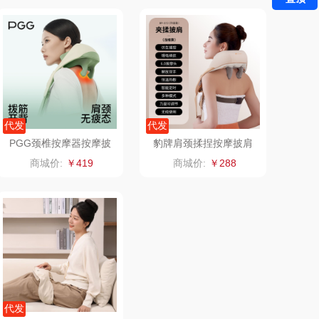
千问
杜邦（餐具类）
洽洽
奥克斯
良品（代理
味滋源（品牌方）
代发
代发
商）
呼也
梦洁
PGG颈椎按摩器按摩披
豹牌肩颈揉捏按摩披肩
肩膀斜方肌肩颈部按摩仪
（静音马达升级款）BP-
商城价:
￥419
商城价:
￥288
丽耳
三胖蛋
M7森林绿
S13
宏太
都乐Dole
欧丽薇兰
易路达
汤姆逊
皮尔卡丹（皮具
类）
锡品源
狮峰
代发