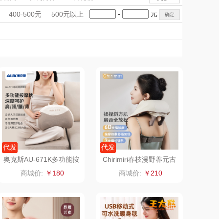
匠心萌宠
YOTTOY
电子秤/体脂秤
手礼盒
会议礼品
国潮文创
-
元
400-500元
500元以上
堂马氏铺子
科技感礼品
蔬果园（代理商）
中国风
创意礼品
女神节
奶企礼品
银行礼品
伯纳德
万象
七夕节
建党节
圣诞节
教师节
 超柔床品
三只松鼠（代理
商）
味（代理商）
LUING BOX
康宁
京意之选
 MILITARY
罗莱超柔床品
代发
代发
奥克斯AU-671K多功能按
Chirimiri春枝漫野养元古
摩枕
法按摩披肩F4
睿嫣
竹盐
商城价:
￥180
商城价:
￥210
倍瑞傲
安宝笛
BAM老板
康夫