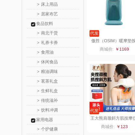
床上用品
>
居家布艺
>
罗尔
食品饮料
飞利
南北干货
>
代发
傲胜（OSIM）暖摩垫
礼券卡券
>
保卫蛋
摩背垫OS263
商城价:
￥1169
食用油
>
洛克星
休闲食品
>
粮油调味
>
五芳
茗茶礼盒
>
皇家粮
生鲜礼盒
>
传统滋补
>
尹谜
饮料冲调
>
代发
荣事达（品
王大熊肩颈斜方肌按摩
家用电器
WP2
商城价:
￥123
个护健康
>
味滋源（包