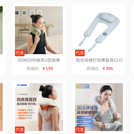
二
富安娜（包销款
西屋（小家电）
渝情渝礼
1）
销款）
云栖桦田
长寿花
百事食品
红
小胖爪
有色
可可满分
无印
代发
代发
ks
银小燕
京荟堂
富昌
SOIKOI司崎库U型按摩
凯伦诗捶打按摩披肩CLO
枕
RIS-D910
商城价:
￥199
商城价:
￥395
思
润培
品胜
百事（饮具类）
索
小度
索爱（个护类）
创维（手表类）
香
赫兰希
丸美
几梦
朗赫
果兹
西屋（风扇类）
IM
360
LK
艾美特（代理商）
代发
代发