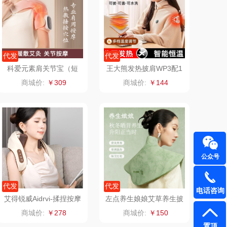
（定制款）
爱国者（移动电
源）
江中食疗
凤凰
代发
代发
科爱元素肩关节宝（短
王大熊发热披肩WP3配1
晒瑞
实丰文化
款）CI096A
万毫安充电宝
商城价:
￥309
商城价:
￥144
漫沃星系
TCL
山萃
可益康
BTSM
路悠悠
公众号
保宁
伊莎贝拉
代发
代发
电话咨询
雅鹿
圣耳
艾得锐威Aidrvi-揉捏按摩
左点养生娘娘艾草养生披
仪ADR-2312
肩（故宫款）
商城价:
￥278
商城价:
￥150
铮铭
臻牧
置顶