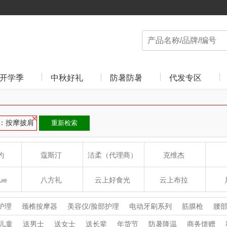
开学季
中秋好礼
防暑防暑
代发专区
：按摩披肩
重新检索
约
蔻斯汀
洁柔（代理商）
克维杰
ue
八方礼
云上好食光
云上布拉
丽
夏普SHARP
东方沁
绽家
HO
护理
颈椎按摩器
美容仪/脸部护理
电动牙刷系列
筋膜枪
腰
头部按摩器
腿部按摩器
洗手机
冲牙器
卷/直发器
电动鼻
儿童
送男士
送女士
送长辈
年货节
防暑降温
商务馈赠