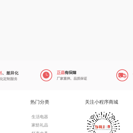
（小家
厨创妈咪
传应
陇间柒月(包销款)
销款）
元黍
高原宏
睡眠博士
头
家之礼
啄木鸟PLOVER
胡姬花
（家纺）
象印
福礼掌柜
迪士尼（数码类）
来伊份
五谷磨房
她妍社
ie
品存
爱国者
尔木萄
途雅
HYUNDAI（电器
莱克
热门分类
关注小程序商城
类）
府
吉米
碧云泉
普沃达
生活电器
TKK
奥帝尔（包销款）
左都
家纺礼品