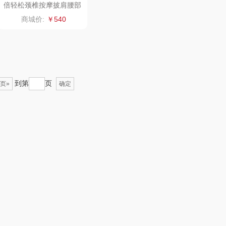
倍轻松颈椎按摩披肩腰部
捶打热敷加强版SK-2017
悦湘湖
万华茶林
商城价:
￥540
L
keep
kaco
绿鼻子
乐扣乐扣（箱包杯
到第
页
页»
确定
壶）
康恩贝
WENGER/威戈
娜（包销款）
冈州故事
半亩川
双立人
艾可熊
万益蓝
护舒宝
顺然
厨邦
粒上皇