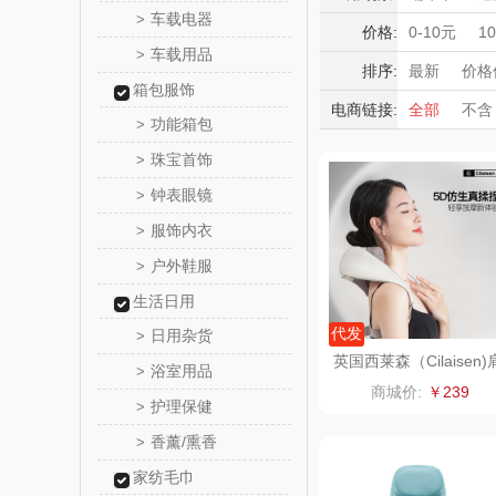
momo（
车载电器
>
护腕
肩周
积分礼品
价格:
0-10元
1
车载用品
>
暖冬好物
西屋（运动
排序:
最新
价格
箱包服饰
高端送礼
电商链接:
全部
不含
DGI
功能箱包
>
保险礼品
珠宝首饰
母亲节
父
>
元朗荣
钟表眼镜
>
斯凯奇SKE
服饰内衣
>
户外鞋服
>
S
立白（包
生活日用
锦礼
代发
日用杂货
>
英国西莱森（Cilaisen)
浴室用品
>
颈按摩仪CP-N5
润心
商城价:
￥239
护理保健
>
悦滋
香薰/熏香
>
家纺毛巾
爱润丝