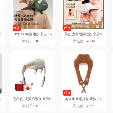
仕
拜灭士
舒蕾（定制款）
洁玉（定制款）
富昌
浦
荣诚
周六福
江中猴姑
代发
代发
按
HYUNDAI肩颈按摩仪HY-
美仕达肩颈揉捏按摩器M
蛋
马克图布
苏泊尔（代理商）
九阳（代理商）
015
S-B396个按摩头
商城价:
￥999
商城价:
￥214
球
梵沐
骆驼
VVC
斋
立家
泸溪河桃酥
中茶
仓
干饭熊饱饱
汉美驰
梦洁家纺
金龙鱼（包销款）
先科
德菲摩尔
代发
牌方）
得力
润本（套装类）
浪莎
仪
锐珀尔揉捶肩颈按摩仪R
奥佳华摩乐捶按摩披肩O
7MAX
G2615布朗棕
商城价:
￥599
商城价:
￥399
销款）
英红（包销款）
八马（包销款）
雅莉格丝