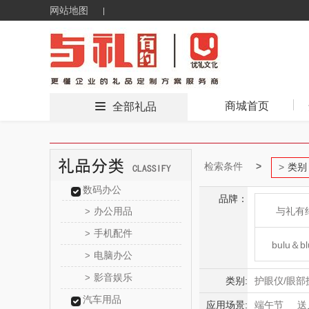
网站地图
商城首页
全部礼品
检索条件
类别
数码办公
品牌：
办公用品
与礼有
>
手机配件
>
bulu＆bl
电脑办公
>
影音娱乐
>
新秀
类别:
护眼仪/眼部
汽车用品
毛球修剪器
应用场景:
端午节
送