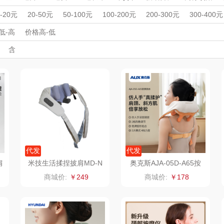
杯壶）
大嘴猴（杯壶厨具
觅菓
MOVA
按摩仪
理发器
美容器
男士剃须刀
电吹风
足浴盆/脚部护理
周年庆礼品
春游踏青
开学季礼品
毕业季礼品
开门红专区
伴
0-20元
20-50元
50-100元
100-200元
200-300元
300-400元
雨伞）
户外）
外事出国
非一FETANA
入职礼
高颜值礼品
乐扣乐扣（家居/
IP联名款
星巴克（杯壶/包
企业团建
展会礼品
宝
低-高
价格高-低
开业乔迁
乡村振兴
定制案例
珠宝礼品
酒店旅游
高校礼品
含
小家电）
袋）
唯宝
姑苏渔歌
纺王
建材礼品
政企单位
房地产礼品
汽车礼品
进店礼
情人节
亲节
儿童节
中秋节
建军节
护士节
重阳节
华
纽曼Newmine
纽曼Newmine
佳帮手
罗莱
（线下款）
（线上款）
CHER
可口可乐Coca Col
沃莱
十二夏天
百草
a
销款）
润本（套装）
乐班
戴可思
阿茜娅（AGIA）
卓然
首佩
SWISS
代发
代发
肩
米技生活揉捏披肩MD-N
奥克斯AJA-05D-A65按
0302
摩披肩
奈雪茶院
奈雪的茶
克洛特
商城价:
￥249
商城价:
￥178
木
丝丽诺妃
睿嫣润膏
锐致
婷
形象派
花卉诗
小天鹅
RO