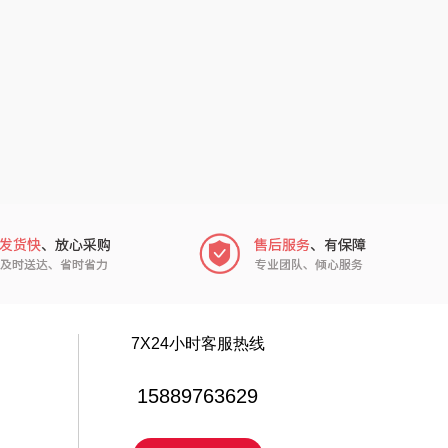
中华
民间造物
嘉禾月
瑞驰SWICKY
金龙鱼
香畴
冠军
施耐德
乐而雅
苏菲
KEPO
嗑西西
稻梁菽
得一茶
7X24小时客服热线
茶马世家
陈克明
15889763629
鹏程
蜜丝婷