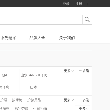
登录
注册
阳光慧采
品牌大全
关于我们
更多
多选
飞剑
山水SANSUI（代
理商）
片仔癀
山本
LOHOLO
途柏丽TOBERLIR
部护理
按摩椅
护膝用品
更多
多选
毛修剪器
刮痧仪
按摩披肩
秋游季
福利劳保
生日礼物
更多