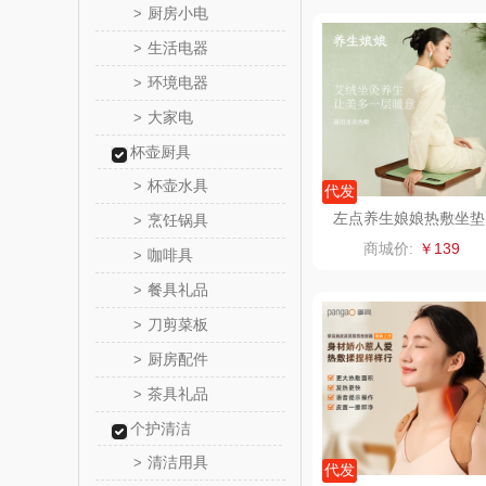
厨房小电
>
真不
生活电器
>
环境电器
>
洁丽雅（包
大家电
>
五丰黎
杯壶厨具
杯壶水具
>
代发
立时olay
左点养生娘娘热敷坐垫
烹饪锅具
>
（故宫款）
商城价:
￥139
咖啡具
>
泉尔
餐具礼品
>
奈斯派
刀剪菜板
>
厨房配件
>
邻家饭
茶具礼品
>
天琴
个护清洁
清洁用具
>
傲胜OS
代发