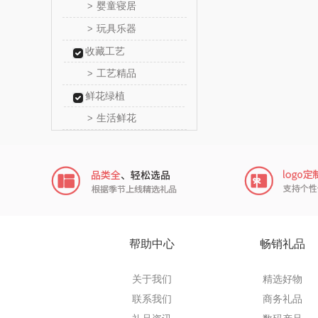
婴童寝居
>
乐扣乐扣
玩具乐器
>
收藏工艺
电）
康巴赫（包
工艺精品
>
鲸选码
鲜花绿植
生活鲜花
>
太力
向物
folli foll
乐事
帮助中心
畅销礼品
田知
关于我们
精选好物
翼眠
联系我们
商务礼品