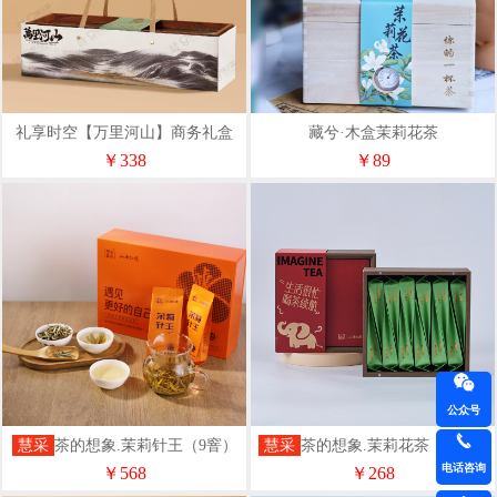
礼享时空【万里河山】商务礼盒
藏兮·木盒茉莉花茶
￥338
￥89
公众号
慧采
茶的想象.茉莉针王（9窨）
慧采
茶的想象.茉莉花茶（7窨/茶
趣礼盒装）
电话咨询
￥568
￥268