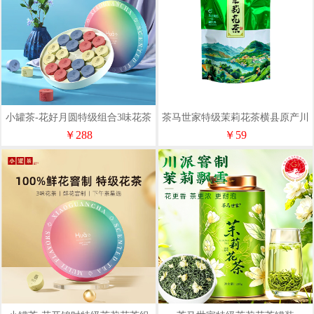
小罐茶-花好月圆特级组合3味花茶
茶马世家特级茉莉花茶横县原产川
商务礼盒18罐装中秋节72g
派茉莉绿茶袋装250g
￥288
￥59