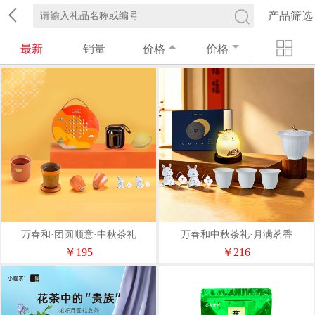
产品筛选
最新
销量
价格
价格
万春和·团圆顺意·中秋茶礼
万春和中秋茶礼·月满茗香
￥195
￥216