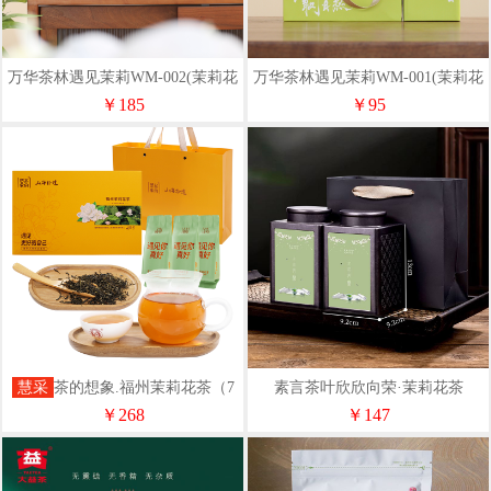
万华茶林遇见茉莉WM-002(茉莉花
万华茶林遇见茉莉WM-001(茉莉花
茶）125g*2盒
茶）125g*1盒
￥185
￥95
慧采
茶的想象.福州茉莉花茶（7
素言茶叶欣欣向荣·茉莉花茶
窨/20泡装）
￥268
￥147