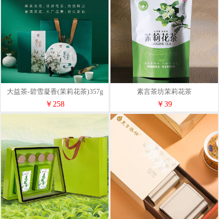
大益茶-碧雪凝香(茉莉花茶)357g
素言茶坊茉莉花茶
￥258
￥39