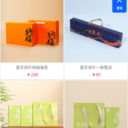
置顶
素言茶叶纳福逸香
素言茶叶一路繁花
￥228
￥95