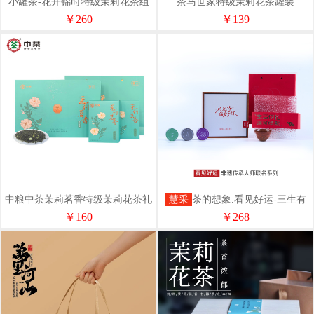
小罐茶-花开锦时特级茉莉花茶组
茶马世家特级茉莉花茶罐装
合商务礼盒12罐装中秋节48g
100gSL0100PM
￥260
￥139
中粮中茶茉莉茗香特级茉莉花茶礼
慧采
茶的想象.看见好运-三生有
盒200克（50g*4）
幸
￥160
￥268