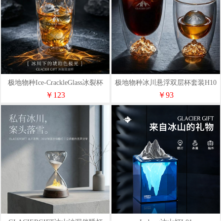
极地物种Ice-CrackleGlass冰裂杯
极地物种冰川悬浮双层杯套装H10
H15
￥123
￥93