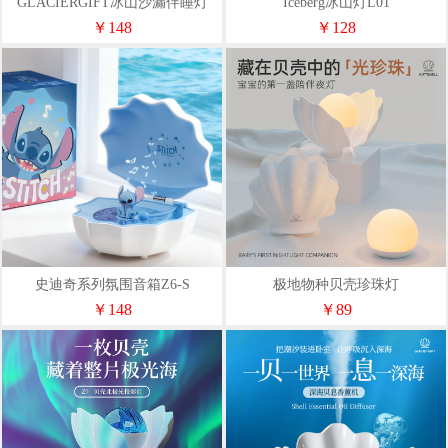
GLACIERGIFT冰山沙漏伴睡灯
Iceberg冰山灯L01
￥148
￥128
史迪奇系列氛围音箱Z6-S
极地物种贝壳珍珠灯
￥148
￥89