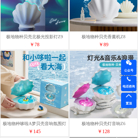
极地物种贝壳北极光投影灯Z9
极地物种贝壳香薰机Z8
￥78
￥89
公众号
电话咨询
置顶
极地物种哆啦A梦贝壳音响氛围灯
极地物种贝壳灯音响Z6
Z6-D
￥145
￥128