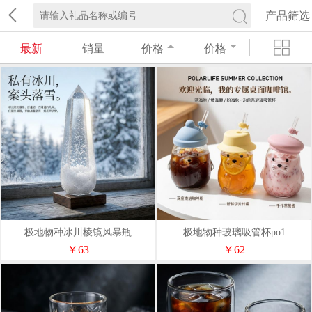
产品筛选
最新
销量
价格
价格
极地物种冰川棱镜风暴瓶
极地物种玻璃吸管杯po1
￥63
￥62