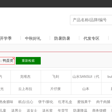
开学季
中秋好礼
防暑防暑
代发专区
：鸭蛋类
重新检索
约
克维杰
飞剑
山水SANSUI（代
bu
理商）
食光
云上布拉
片仔癀
山本
沁
绽家
HOLOHOLO
途柏丽TOBERLIR
mo
熟食腊味
糕点/点心
饼干/膨化
红枣礼盒
蜜饯果干
肉干肉脯
年货礼盒
中秋礼盒
鸭蛋类
儿童
送男士
送女士
送长辈
年货节
防暑降温
商务馈赠