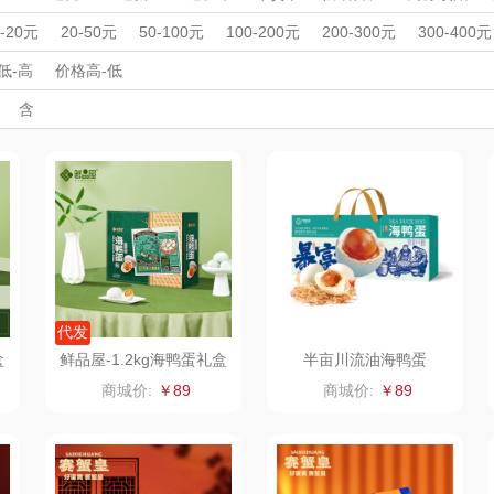
MOVA
匠心萌宠
YOTTOY
西屋
周年庆礼品
春游踏青
开学季礼品
毕业季礼品
开门红专区
伴
0-20元
20-50元
50-100元
100-200元
200-300元
300-400元
家居/
外事出国
星巴克（杯壶/包
入职礼
高颜值礼品
宝堂马氏铺子
IP联名款
蔬果园（代理商）
企业团建
展会礼品
低-高
价格高-低
开业乔迁
乡村振兴
定制案例
珠宝礼品
酒店旅游
高校礼品
含
）
袋）
歌
纺王
伯纳德
万象
建材礼品
政企单位
房地产礼品
汽车礼品
进店礼
情人节
亲节
儿童节
中秋节
建军节
护士节
重阳节
ine
佳帮手
罗莱 超柔床品
三只松鼠（代理
斯凯奇
款）
商）
十二夏天
百草味（代理商）
LUING BOX
立白
戴可思
康宁
京意之选
首佩
SWISS MILITARY
罗莱超柔床品
代发
盒
鲜品屋-1.2kg海鸭蛋礼盒
半亩川流油海鸭蛋
茶
克洛特
睿嫣
竹盐
商城价:
￥89
商城价:
￥89
膏
锐致
倍瑞傲
安宝笛
诗
小天鹅
ROBAM老板
康夫