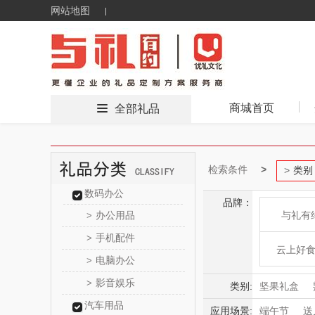
网站地图
商城首页
全部礼品
检索条件
类别
数码办公
品牌：
办公用品
与礼有
>
手机配件
>
云上好
电脑办公
>
影音娱乐
>
东方
类别:
坚果礼盒
汽车用品
糖果礼盒
应用场景:
端午节
送