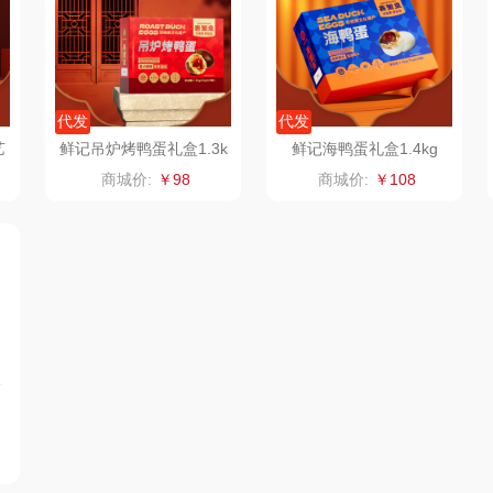
制款）
洁玉（定制款）
富昌（定制款）
爱国者（移动电
源）
福
江中猴姑
江中食疗
凤凰
代发
代发
艺
鲜记吊炉烤鸭蛋礼盒1.3k
鲜记海鸭蛋礼盒1.4kg
理商）
九阳（代理商）
晒瑞
实丰文化
g
商城价:
￥98
商城价:
￥108
VVC
漫沃星系
TCL
桃酥
中茶
山萃
可益康
驰
梦洁家纺
BTSM
路悠悠
德菲摩尔
保宁
伊莎贝拉
荣事
装类）
浪莎
雅鹿
圣耳
味滋
销款）
雅莉格丝
铮铭
臻牧