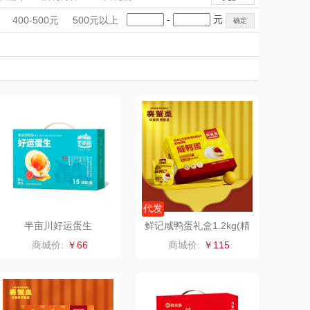
雨伞）
（运动户外）
非一FETANA
手礼盒
会议礼品
国潮文创
-
元
400-500元
500元以上
DGI
科技感礼品
中国风
唯宝
创意礼品
女神节
奶企礼品
银行礼品
元朗荣华
纽曼Newmine
七夕节
建党节
圣诞节
教师节
（线下款）
SKECHER
可口可乐Coca Col
S
a
（包销款）
润本（套装）
锦礼
阿茜娅（AGIA）
润心
奈雪茶院
代发
半亩川好运蛋生
鲜记咸鸭蛋礼盒1.2kg(精
装）
悦滋木
丝丽诺妃
商城价:
￥66
商城价:
￥115
爱润丝婷
形象派
罗尔仕
拜灭士