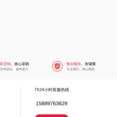
电）
赫（包销款）
元黍
鲸选码头
家之礼
太力
象印
向物
来伊份
lli follie
品存
乐事
途雅
田知府
吉米
7X24小时客服热线
翼眠
TKK
15889763629
博莱克
苏泊尔（杯壶）