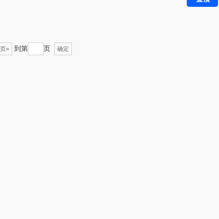
1）
雅（包销款）
云栖桦田
五丰黎红
小胖爪
到第
页
页»
确定
olayks
银小燕
泉尔思
润培
奈斯派索
小度
邻家饭香
赫兰希
天琴
朗赫
胜OSIM
360
山（电器类）
洁丽雅（代理商）