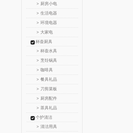
厨房小电
>
西屋（小
生活电器
>
环境电器
>
长寿
大家电
>
有色
杯壶厨具
杯壶水具
>
京荟
烹饪锅具
>
咖啡具
>
品胜
餐具礼品
>
索爱（个
刀剪菜板
>
厨房配件
>
丸美
茶具礼品
>
果兹
个护清洁
清洁用具
>
LK