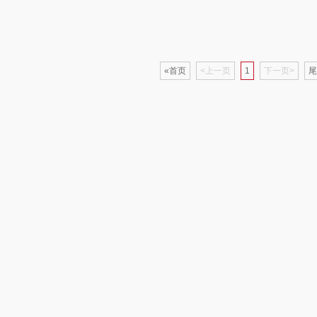
家电）
渝情渝礼
千问
杜邦（餐具类）
洁丽
花
百事食品
洽洽
奥克斯
«首页
<上一页
1
下一页>
尾
可可满分
无印良品（代理
味滋源（品牌方）
立时
商）
堂
富昌
呼也
梦洁
百事（饮具类）
丽耳
三胖蛋
护类）
创维（手表类）
宏太
都乐Dole
几梦
欧丽薇兰
易路达
西屋（风扇类）
汤姆逊
皮尔卡丹（皮具
傲
类）
艾美特（代理商）
锡品源
狮峰
温仑