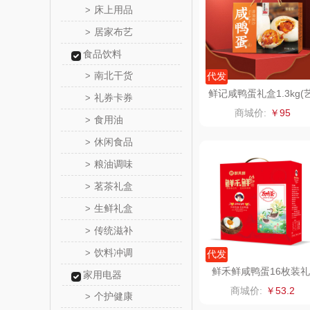
床上用品
>
居家布艺
>
舒蕾（定
食品饮料
周六
南北干货
>
代发
鲜记咸鸭蛋礼盒1.3kg(
礼券卡券
>
苏泊尔（代
术精装）
商城价:
￥95
食用油
>
骆驼
休闲食品
>
粮油调味
>
泸溪河
茗茶礼盒
>
汉美
生鲜礼盒
>
传统滋补
>
先科
饮料冲调
>
代发
润本（套
鲜禾鲜咸鸭蛋16枚装礼
家用电器
盒
商城价:
￥53.2
个护健康
>
八马（包