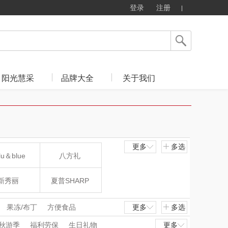
登录
注册
阳光慧采
品牌大全
关于我们
更多
多选
lu＆blue
八方礼
新秀丽
夏普SHARP
mo（杯壶）
大嘴猴（杯壶厨具
果冻/布丁
方便食品
更多
多选
秋游季
福利劳保
生日礼物
更多