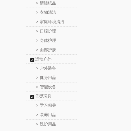
清洁纸品
>
乐心
衣物清洁
>
家庭环境清洁
>
三头
口腔护理
>
棉芽
身体护理
>
面部护肤
>
飞利浦（音
运动户外
乐千
户外装备
>
健身用品
>
味滋
智能设备
>
喜临
母婴玩具
学习相关
>
朱炳仁
喂养用品
>
洗护用品
>
瓷咖