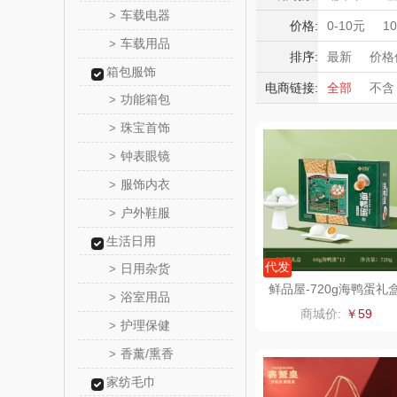
觅菓
车载电器
>
积分礼品
价格:
0-10元
1
车载用品
>
暖冬好物
乐扣乐扣（
排序:
最新
价格
箱包服饰
高端送礼
电商链接:
全部
不含
小家电
姑苏渔
功能箱包
>
保险礼品
珠宝首饰
母亲节
父
>
纽曼Newm
钟表眼镜
>
（线上
沃莱
服饰内衣
>
户外鞋服
>
乐班
生活日用
卓然
代发
日用杂货
>
鲜品屋-720g海鸭蛋礼
浴室用品
>
奈雪的
商城价:
￥59
护理保健
>
睿嫣润
香薰/熏香
>
家纺毛巾
花卉