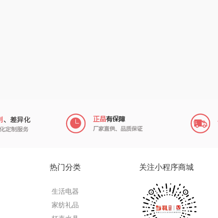
陇间柒月(包销款)
中华
民间造物
康巴
宏
睡眠博士
嘉禾月
瑞驰SWICKY
VER
胡姬花
金龙鱼
香畴
）
柜
迪士尼（数码类）
冠军
施耐德
房
她妍社
乐而雅
苏菲
fo
者
尔木萄
KEPO
嗑西西
I（电器
莱克
稻梁菽
得一茶
热门分类
关注小程序商城
泉
普沃达
茶马世家
陈克明
生活电器
销款）
左都
鹏程
蜜丝婷
家纺礼品