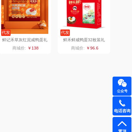
飞利浦
荣诚
保卫蛋蛋
马克图布
代发
代发
鲜记禾草灰红泥咸鸭蛋礼
鲜禾鲜咸鸭蛋32枚装礼
洛克星球
梵沐
盒1.5kg
盒
商城价:
￥138
商城价:
￥96.6
五芳斋
立家
皇家粮仓
干饭熊饱饱
尹谜
金龙鱼（包销款）
公众号
达（品牌方）
得力
电话咨询
源（包销款）
英红（包销款）
真不二
富安娜（包销款
置顶