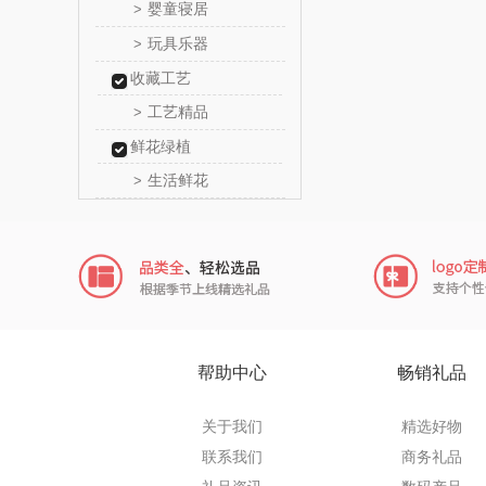
婴童寝居
>
传应
玩具乐器
>
收藏工艺
高原
工艺精品
>
啄木鸟PLO
鲜花绿植
生活鲜花
>
（家纺
福礼掌
五谷磨
爱国
HYUNDA
帮助中心
畅销礼品
类）
碧云
关于我们
精选好物
奥帝尔（包
联系我们
商务礼品