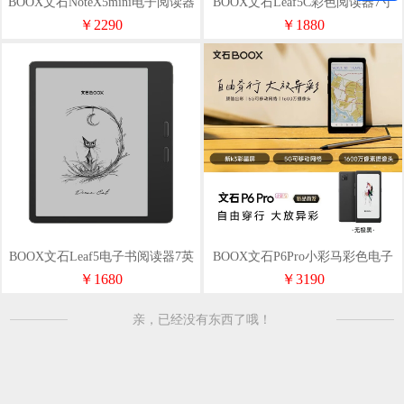
BOOX文石NoteX5mini电子阅读器
BOOX文石Leaf5C彩色阅读器7寸
7.8寸
森林绿
￥2290
￥1880
BOOX文石Leaf5电子书阅读器7英
BOOX文石P6Pro小彩马彩色电子
寸森林绿
书阅读器6.13寸
￥1680
￥3190
亲，已经没有东西了哦！