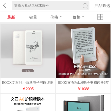
产品筛选
最新
销量
价格
价格
BOOX文石P6小白马电子书阅读器
BOOX文石Poke6电子书阅读器6英
6.13英寸
寸
￥2095
￥1088