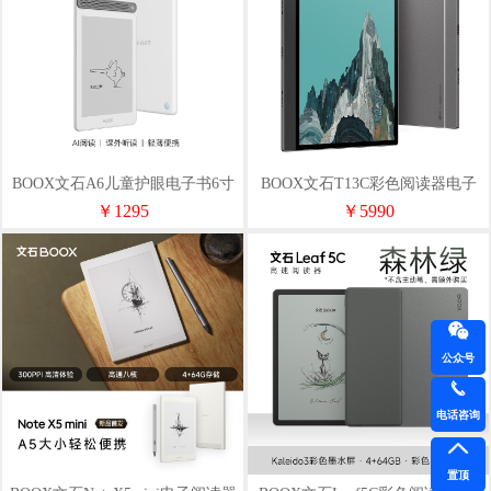
BOOX文石A6儿童护眼电子书6寸
BOOX文石T13C彩色阅读器电子
书13.3寸
￥1295
￥5990
公众号
电话咨询
置顶