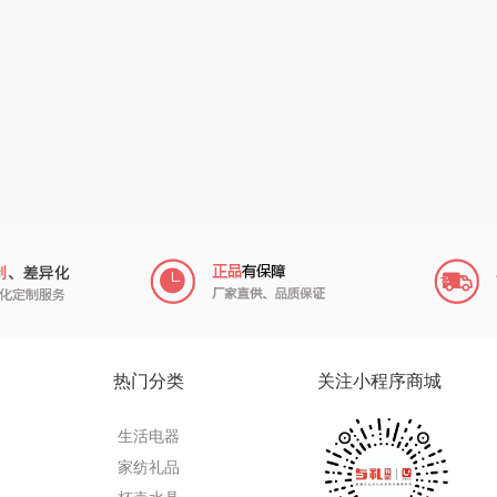
（小家
厨创妈咪
传应
陇间柒月(包销款)
销款）
元黍
高原宏
睡眠博士
头
家之礼
啄木鸟PLOVER
胡姬花
（家纺）
象印
福礼掌柜
迪士尼（数码类）
来伊份
五谷磨房
她妍社
ie
品存
爱国者
尔木萄
途雅
HYUNDAI（电器
莱克
热门分类
关注小程序商城
类）
府
吉米
碧云泉
普沃达
生活电器
TKK
奥帝尔（包销款）
左都
家纺礼品