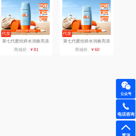
（定制款）
爱国者（移动电
源）
江中食疗
凤凰
代发
代发
第七代蜜丝婷水润焕亮清
第七代蜜丝婷水润焕亮清
晒瑞
实丰文化
盈每日防护面部防晒霜6
盈每日防护面部防晒霜4
商城价:
￥81
商城价:
￥60
0ml
0ml
漫沃星系
TCL
山萃
可益康
BTSM
路悠悠
公众号
保宁
伊莎贝拉
电话咨询
雅鹿
圣耳
铮铭
臻牧
置顶