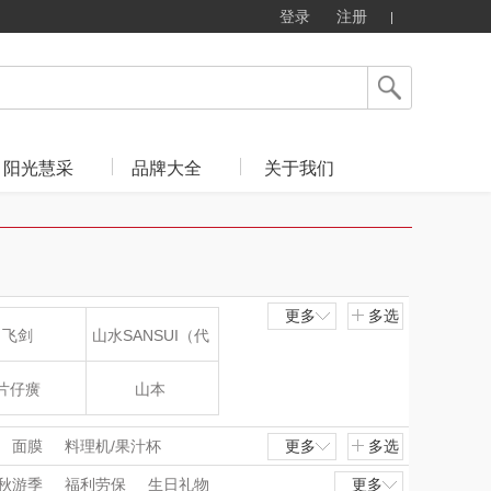
登录
注册
阳光慧采
品牌大全
关于我们
更多
多选
飞剑
山水SANSUI（代
理商）
片仔癀
山本
LOHOLO
途柏丽TOBERLIR
面膜
料理机/果汁杯
更多
多选
水瓶
电陶炉/电磁炉
秋游季
福利劳保
生日礼物
更多