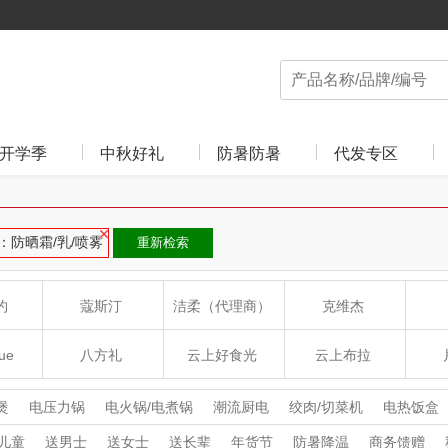
开学季
中秋好礼
防暑防暑
代发专区
：防晒霜/乳/喷雾
重新检索
约
蔻斯汀
洁柔（代理商）
克维杰
ue
八方礼
云上好食光
云上布拉
丽
夏普SHARP
东方沁
绽家
HO
煲
电压力锅
电火锅/电煮锅
潮流厨电
绞肉/切菜机
电热饭盒
炉
电饼档
养生壶/煮茶器
酸奶机
咖啡机
煮蛋器
电水壶/热
儿童
送男士
送女士
送长辈
年货节
防暑降温
商务馈赠