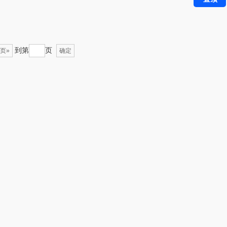
千问
杜邦（餐具类）
洽洽
奥克斯
到第
页
页»
确定
良品（代理
味滋源（品牌方）
商）
呼也
梦洁
丽耳
三胖蛋
宏太
都乐Dole
欧丽薇兰
易路达
汤姆逊
皮尔卡丹（皮具
类）
锡品源
狮峰