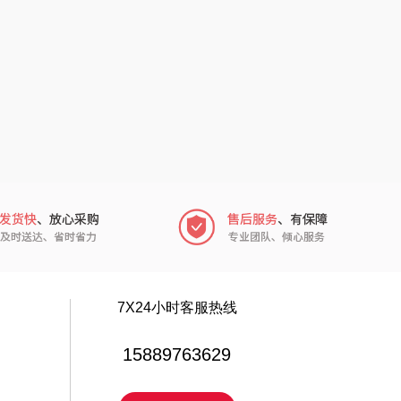
中华
民间造物
嘉禾月
瑞驰SWICKY
金龙鱼
香畴
冠军
施耐德
乐而雅
苏菲
KEPO
嗑西西
稻梁菽
得一茶
7X24小时客服热线
茶马世家
陈克明
15889763629
鹏程
蜜丝婷