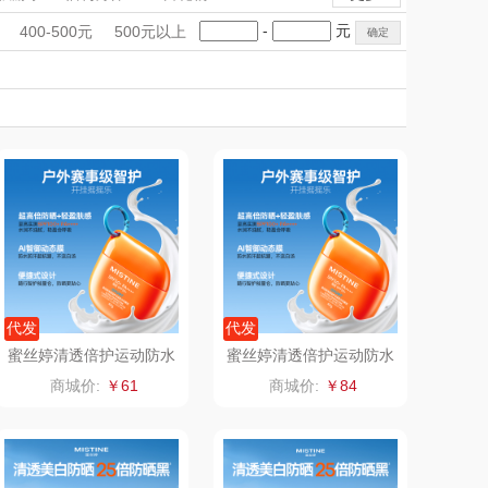
匠心萌宠
YOTTOY
暖菜板
果蔬清洗机
手礼盒
会议礼品
国潮文创
-
元
400-500元
500元以上
封口机
制冰机
美妆工具
堂马氏铺子
科技感礼品
蔬果园（代理商）
中国风
创意礼品
女神节
奶企礼品
银行礼品
伯纳德
万象
七夕节
建党节
圣诞节
教师节
 超柔床品
三只松鼠（代理
商）
味（代理商）
LUING BOX
康宁
京意之选
 MILITARY
罗莱超柔床品
代发
代发
蜜丝婷清透倍护运动防水
蜜丝婷清透倍护运动防水
防晒液40g
防晒液60g
睿嫣
竹盐
商城价:
￥61
商城价:
￥84
倍瑞傲
安宝笛
BAM老板
康夫