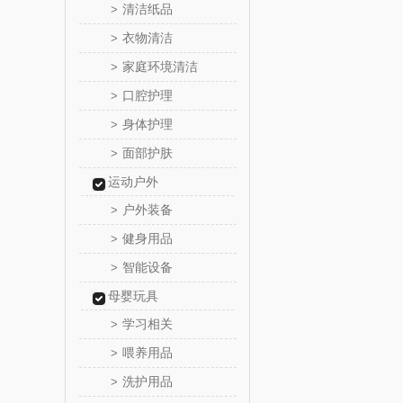
清洁纸品
>
温仑山（电
衣物清洁
>
家庭环境清洁
>
澜沧古
口腔护理
>
吉潮瑞
身体护理
>
面部护肤
>
海信
运动户外
Alluflon
户外装备
>
健身用品
>
福临
智能设备
>
北欧沃
母婴玩具
学习相关
>
正负
喂养用品
>
洗护用品
>
信科