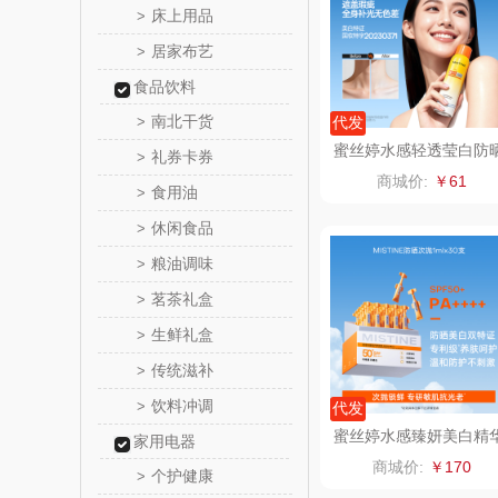
床上用品
>
居家布艺
>
罗尔
食品饮料
飞利
南北干货
>
代发
蜜丝婷水感轻透莹白防
礼券卡券
>
保卫蛋
喷雾100ml
商城价:
￥61
食用油
>
洛克星
休闲食品
>
粮油调味
>
五芳
茗茶礼盒
>
皇家粮
生鲜礼盒
>
传统滋补
>
尹谜
饮料冲调
>
代发
荣事达（品
蜜丝婷水感臻妍美白精
家用电器
防晒乳 礼盒 1ml*30
商城价:
￥170
个护健康
>
味滋源（包