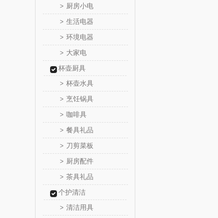
厨房小电
>
真不
生活电器
>
环境电器
>
洁丽雅（包
大家电
>
五丰黎
杯壶厨具
杯壶水具
>
立时olay
烹饪锅具
>
咖啡具
>
泉尔
餐具礼品
>
奈斯派
刀剪菜板
>
厨房配件
>
邻家饭
茶具礼品
>
天琴
个护清洁
清洁用具
>
傲胜OS