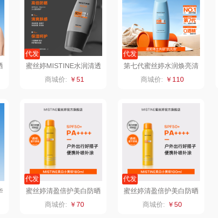
仕
拜灭士
舒蕾（定制款）
洁玉（定制款）
富昌
浦
荣诚
周六福
江中猴姑
代发
代发
晒
蜜丝婷MISTINE水润清透
第七代蜜丝婷水润焕亮清
蛋
马克图布
苏泊尔（代理商）
九阳（代理商）
倍呵男士防晒乳40ml
盈每日防护面部防晒霜9
商城价:
￥51
商城价:
￥110
0ml
球
梵沐
骆驼
VVC
斋
立家
泸溪河桃酥
中茶
仓
干饭熊饱饱
汉美驰
梦洁家纺
金龙鱼（包销款）
先科
德菲摩尔
代发
代发
牌方）
得力
润本（套装类）
浪莎
华
蜜丝婷清盈倍护美白防晒
蜜丝婷清盈倍护美白防晒
喷雾180ml彩盒
喷雾100ml
商城价:
￥70
商城价:
￥50
销款）
英红（包销款）
八马（包销款）
雅莉格丝