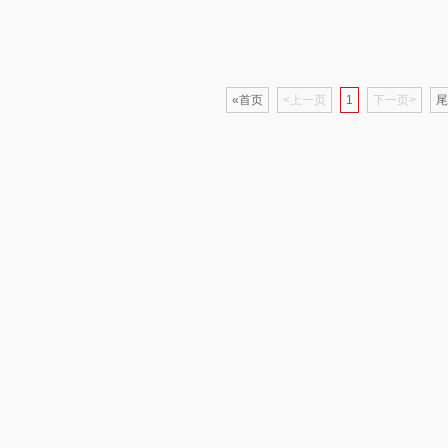
二
富安娜（包销款
西屋（小家电）
渝情渝礼
1）
销款）
云栖桦田
长寿花
百事食品
«首页
<上一页
1
下一页>
尾
红
小胖爪
有色
可可满分
无印
ks
银小燕
京荟堂
富昌
思
润培
品胜
百事（饮具类）
索
小度
索爱（个护类）
创维（手表类）
香
赫兰希
丸美
几梦
朗赫
果兹
西屋（风扇类）
IM
360
LK
艾美特（代理商）