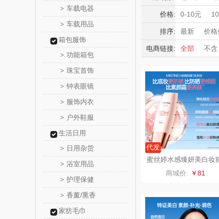
momo（
车载电器
>
豆浆机/破壁
积分礼品
价格:
0-10元
1
车载用品
消毒柜/消毒
>
暖冬好物
西屋（运动
排序:
最新
价格
化妆棉
唇
箱包服饰
高端送礼
电商链接:
全部
不含
DGI
功能箱包
>
保险礼品
珠宝首饰
母亲节
父
>
元朗荣
钟表眼镜
>
斯凯奇SKE
服饰内衣
>
户外鞋服
>
S
立白（包
生活日用
锦礼
代发
日用杂货
>
蜜丝婷水感臻妍美白妆
浴室用品
>
防晒乳60ml
润心
商城价:
￥81
护理保健
>
悦滋
香薰/熏香
>
家纺毛巾
爱润丝