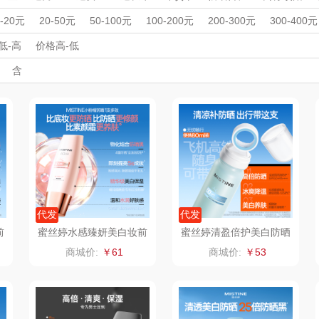
杯壶）
大嘴猴（杯壶厨具
觅菓
MOVA
机
早餐机
打蛋器
电烧烤炉
空气炸锅
多功能锅
电饭煲
周年庆礼品
春游踏青
开学季礼品
毕业季礼品
开门红专区
伴
0-20元
20-50元
50-100元
100-200元
200-300元
300-400元
机
电炒锅
乳液/面霜
润唇膏
面部精华
洁面
厨师机/和面机
雨伞）
户外）
外事出国
非一FETANA
入职礼
高颜值礼品
乐扣乐扣（家居/
IP联名款
星巴克（杯壶/包
企业团建
展会礼品
宝
低-高
价格高-低
彩唇蜜/唇釉
粉底液/膏
防晒霜/乳/喷雾
开业乔迁
乡村振兴
定制案例
珠宝礼品
酒店旅游
高校礼品
含
小家电）
袋）
唯宝
姑苏渔歌
纺王
建材礼品
政企单位
房地产礼品
汽车礼品
进店礼
情人节
亲节
儿童节
中秋节
建军节
护士节
重阳节
华
纽曼Newmine
纽曼Newmine
佳帮手
罗莱
（线下款）
（线上款）
CHER
可口可乐Coca Col
沃莱
十二夏天
百草
a
销款）
润本（套装）
乐班
戴可思
阿茜娅（AGIA）
卓然
首佩
SWISS
代发
代发
前
蜜丝婷水感臻妍美白妆前
蜜丝婷清盈倍护美白防晒
防晒乳40ml
喷雾80ml
奈雪茶院
奈雪的茶
克洛特
商城价:
￥61
商城价:
￥53
木
丝丽诺妃
睿嫣润膏
锐致
婷
形象派
花卉诗
小天鹅
RO