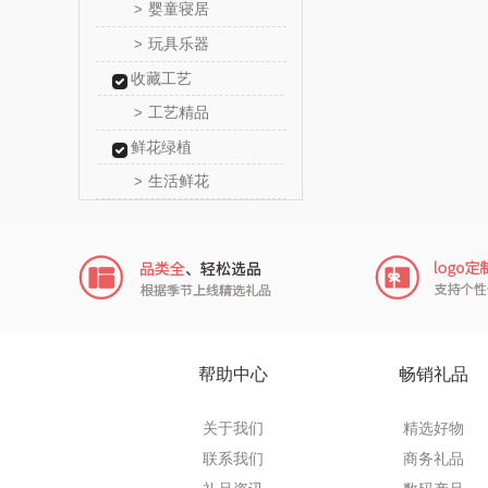
婴童寝居
>
乐扣乐扣
玩具乐器
>
收藏工艺
电）
康巴赫（包
工艺精品
>
鲸选码
鲜花绿植
生活鲜花
>
太力
向物
folli foll
乐事
帮助中心
畅销礼品
田知
关于我们
精选好物
翼眠
联系我们
商务礼品