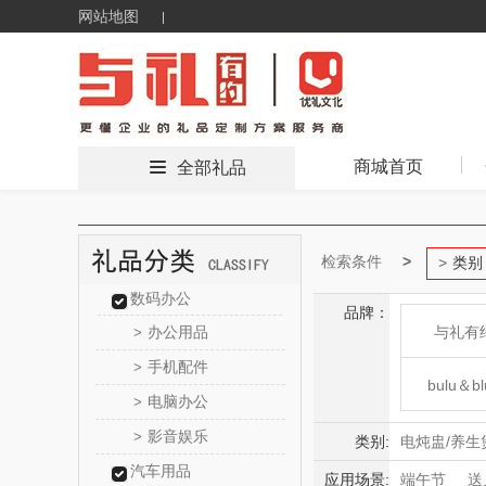
网站地图
商城首页
全部礼品
检索条件
类别
数码办公
品牌：
办公用品
与礼有
>
手机配件
>
bulu＆bl
电脑办公
>
影音娱乐
>
新秀
类别:
电炖盅/养生
汽车用品
电烤箱/微波
应用场景:
端午节
送