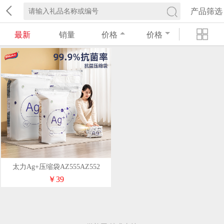
产品筛选
最新
销量
价格
价格
太力Ag+压缩袋AZ555AZ552
￥39