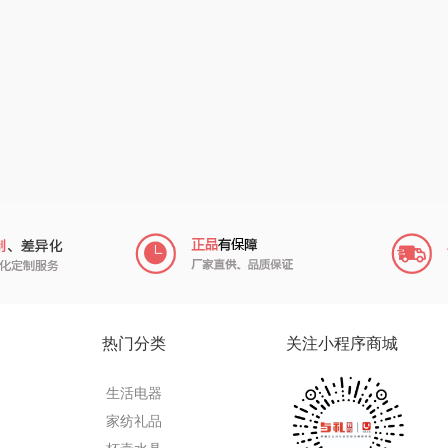
陇间柒月(包销款)
中华
民间造物
康巴
宏
睡眠博士
嘉禾月
瑞驰SWICKY
VER
胡姬花
金龙鱼
香畴
）
柜
迪士尼（数码类）
冠军
施耐德
房
她妍社
乐而雅
苏菲
fo
者
尔木萄
KEPO
嗑西西
I（电器
莱克
稻梁菽
得一茶
热门分类
关注小程序商城
泉
普沃达
茶马世家
陈克明
生活电器
销款）
左都
鹏程
蜜丝婷
家纺礼品