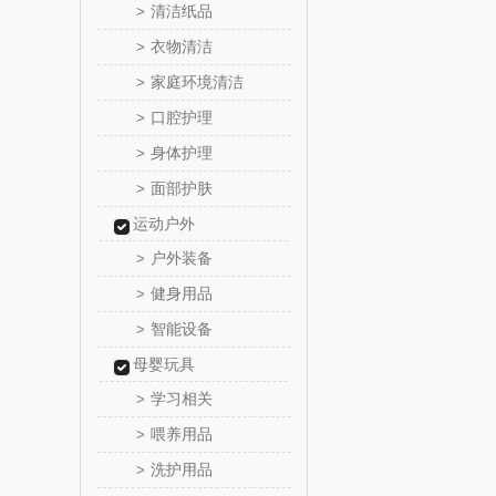
清洁纸品
>
乐心
衣物清洁
>
家庭环境清洁
>
三头
口腔护理
>
棉芽
身体护理
>
面部护肤
>
飞利浦（音
运动户外
乐千
户外装备
>
健身用品
>
味滋
智能设备
>
喜临
母婴玩具
学习相关
>
朱炳仁
喂养用品
>
洗护用品
>
瓷咖