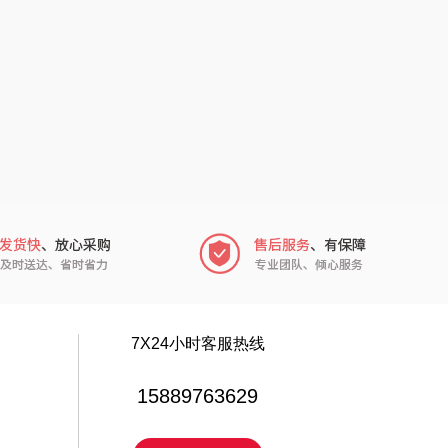
电）
赫（包销款）
元黍
鲸选码头
家之礼
太力
象印
向物
来伊份
lli follie
品存
乐事
途雅
田知府
吉米
7X24小时客服热线
翼眠
TKK
15889763629
博莱克
苏泊尔（杯壶）