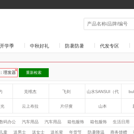
开学季
中秋好礼
防暑防暑
代发专区
：理发器
重新检索
约
克维杰
飞剑
山水SANSUI（代
bu
理商）
食光
云上布拉
片仔癀
山本
沁
绽家
HOLOHOLO
途柏丽TOBERLIR
mo
数码办公
汽车用品
汽车用品
箱包服饰
箱包服饰
生活日用
食品饮料
家用电器
家用电器
杯壶厨具
杯壶厨具
个护清洁
儿童
送男士
送女士
送长辈
年货节
防暑降温
商务馈赠