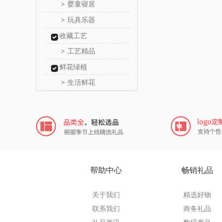
婴童寝居
>
传应
玩具乐器
>
收藏工艺
高原
工艺精品
>
啄木鸟PLO
鲜花绿植
生活鲜花
>
（家纺
福礼掌
五谷磨
爱国
HYUNDA
帮助中心
畅销礼品
类）
碧云
关于我们
精选好物
奥帝尔（包
联系我们
商务礼品