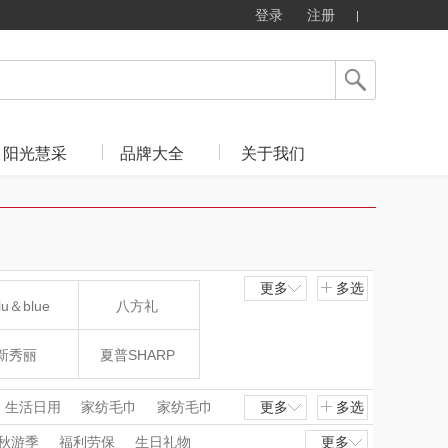
登录
注册
阳光慧采
品牌大全
关于我们
更多
多选
lu＆blue
八方礼
新秀丽
夏普SHARP
mo（杯壶）
大嘴猴（杯壶厨具
生活日用
家纺毛巾
家纺毛巾
更多
多选
个护清洁
护眼仪/眼部护理
秋游季
福利劳保
生日礼物
更多