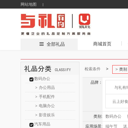
网站地图
商城首页
全部礼品
检索条件
类别
数码办公
品牌：
办公用品
与礼有
>
手机配件
>
云上好
电脑办公
>
影音娱乐
>
东方
类别:
数码办公
汽车用品
食品饮料
应用场景:
端午节
送