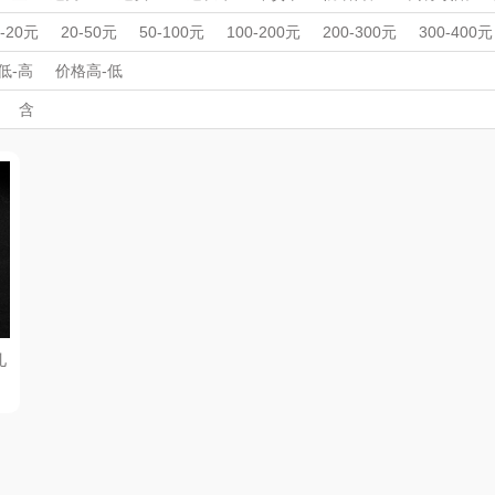
MOVA
匠心萌宠
YOTTOY
西屋
美容仪/脸部护理
电动牙刷系列
筋膜枪
腰部护理
按摩椅
周年庆礼品
春游踏青
开学季礼品
毕业季礼品
开门红专区
伴
0-20元
20-50元
50-100元
100-200元
200-300元
300-400元
母婴玩具
收藏工艺
收藏工艺
毛球修剪器
头部按摩器
腿部按
家居/
外事出国
星巴克（杯壶/包
入职礼
高颜值礼品
宝堂马氏铺子
IP联名款
蔬果园（代理商）
企业团建
展会礼品
低-高
价格高-低
电动鼻毛修剪器
刮痧仪
鲜花绿植
鲜花绿植
按摩披肩
护腕
开业乔迁
乡村振兴
定制案例
珠宝礼品
酒店旅游
高校礼品
含
）
袋）
歌
纺王
伯纳德
万象
电吹风
足浴盆/脚部护理
电子秤/体脂秤
建材礼品
政企单位
房地产礼品
汽车礼品
进店礼
情人节
亲节
儿童节
中秋节
建军节
护士节
重阳节
ine
佳帮手
罗莱 超柔床品
三只松鼠（代理
斯凯奇
款）
商）
十二夏天
百草味（代理商）
LUING BOX
立白
戴可思
康宁
京意之选
首佩
SWISS MILITARY
罗莱超柔床品
儿
器
茶
克洛特
睿嫣
竹盐
膏
锐致
倍瑞傲
安宝笛
诗
小天鹅
ROBAM老板
康夫