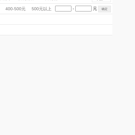
雨伞）
（运动户外）
非一FETANA
运动户外
运动户外
护膝用品
手礼盒
会议礼品
国潮文创
-
元
400-500元
500元以上
摩器
洗手机
冲牙器
DGI
科技感礼品
中国风
唯宝
创意礼品
肩周按摩仪
理发器
美容器
女神节
奶企礼品
银行礼品
元朗荣华
纽曼Newmine
七夕节
建党节
圣诞节
教师节
（线下款）
SKECHER
可口可乐Coca Col
S
a
（包销款）
润本（套装）
锦礼
阿茜娅（AGIA）
润心
奈雪茶院
悦滋木
丝丽诺妃
爱润丝婷
形象派
罗尔仕
拜灭士