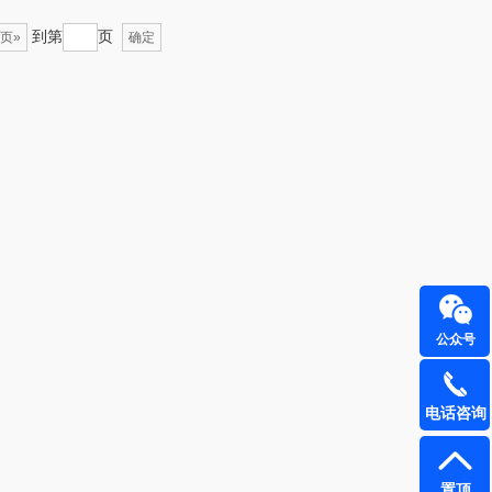
到第
页
页»
确定
飞利浦
荣诚
保卫蛋蛋
马克图布
洛克星球
梵沐
五芳斋
立家
皇家粮仓
干饭熊饱饱
尹谜
金龙鱼（包销款）
公众号
达（品牌方）
得力
电话咨询
源（包销款）
英红（包销款）
真不二
富安娜（包销款
置顶