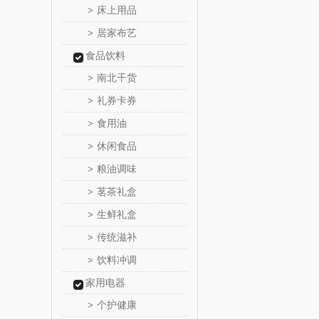
床上用品
>
居家布艺
>
舒蕾（定
食品饮料
周六
南北干货
>
礼券卡券
>
苏泊尔（代
食用油
>
骆驼
休闲食品
>
粮油调味
>
泸溪河
茗茶礼盒
>
汉美
生鲜礼盒
>
传统滋补
>
先科
饮料冲调
>
润本（套
家用电器
个护健康
>
八马（包