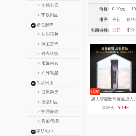
觅菓
车载电器
>
颈椎按摩器
积分礼品
价格:
0-10元
1
车载用品
母婴玩具
>
暖冬好物
乐扣乐扣（
排序:
最新
价格
卷/直发器
箱包服饰
高端送礼
电商链接:
全部
不含
小家电
姑苏渔
男士剃须刀
功能箱包
>
保险礼品
珠宝首饰
母亲节
父
>
纽曼Newm
钟表眼镜
>
（线上
沃莱
服饰内衣
>
户外鞋服
>
乐班
生活日用
卓然
代发
日用杂货
>
超人智能数码屏显成人
浴室用品
>
童婴儿电推剪剃头理发
奈雪的
商城价:
￥149
HC650
护理保健
>
睿嫣润
香薰/熏香
>
家纺毛巾
花卉