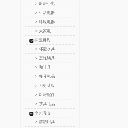
厨房小电
>
西屋（小
生活电器
>
环境电器
>
长寿
大家电
>
有色
杯壶厨具
杯壶水具
>
京荟
烹饪锅具
>
咖啡具
>
品胜
餐具礼品
>
索爱（个
刀剪菜板
>
厨房配件
>
丸美
茶具礼品
>
果兹
个护清洁
清洁用具
>
LK