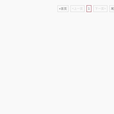
«首页
<上一页
1
下一页>
尾
制款）
洁玉（定制款）
富昌（定制款）
爱国者（移动电
源）
福
江中猴姑
江中食疗
凤凰
理商）
九阳（代理商）
晒瑞
实丰文化
VVC
漫沃星系
TCL
桃酥
中茶
山萃
可益康
驰
梦洁家纺
BTSM
路悠悠
德菲摩尔
保宁
伊莎贝拉
荣事
装类）
浪莎
雅鹿
圣耳
味滋
销款）
雅莉格丝
铮铭
臻牧