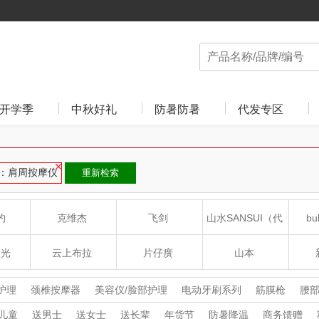
开学季
中秋好礼
防暑防暑
代发专区
：肩周按摩仪
重新检索
约
克维杰
飞剑
山水SANSUI（代
bu
理商）
食光
云上布拉
片仔癀
山本
沁
绽家
HOLOHOLO
途柏丽TOBERLIR
mo
护理
颈椎按摩器
美容仪/脸部护理
电动牙刷系列
筋膜枪
腰
头部按摩器
腿部按摩器
洗手机
冲牙器
卷/直发器
电动鼻
儿童
送男士
送女士
送长辈
年货节
防暑降温
商务馈赠