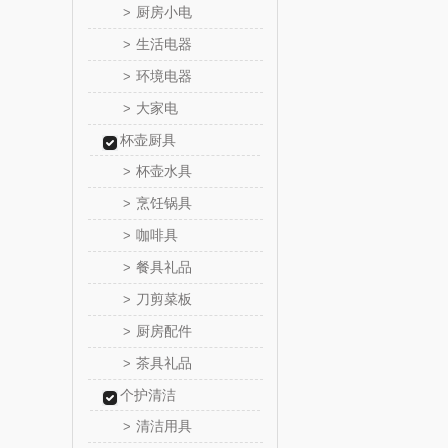
厨房小电
>
西屋（小
生活电器
>
环境电器
>
长寿
大家电
>
有色
杯壶厨具
杯壶水具
>
京荟
烹饪锅具
>
咖啡具
>
品胜
餐具礼品
>
索爱（个
刀剪菜板
>
厨房配件
>
丸美
茶具礼品
>
果兹
个护清洁
清洁用具
>
LK