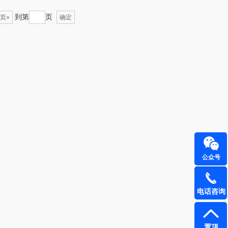
到第
页
页»
确定
飞利浦
荣诚
保卫蛋蛋
马克图布
洛克星球
梵沐
五芳斋
立家
皇家粮仓
干饭熊饱饱
尹谜
金龙鱼（包销款）
公众号
达（品牌方）
得力
电话咨询
源（包销款）
英红（包销款）
真不二
富安娜（包销款
置顶