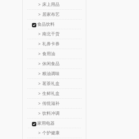
床上用品
>
居家布艺
>
舒蕾（定
食品饮料
周六
南北干货
>
礼券卡券
>
苏泊尔（代
食用油
>
骆驼
休闲食品
>
粮油调味
>
泸溪河
茗茶礼盒
>
汉美
生鲜礼盒
>
传统滋补
>
先科
饮料冲调
>
润本（套
家用电器
个护健康
>
八马（包