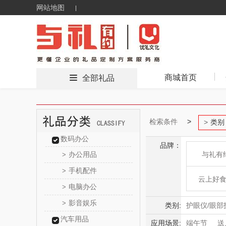
网站地图
商城首页
全部礼品
检索条件
类别
数码办公
品牌：
办公用品
与礼有
>
手机配件
>
云上好
电脑办公
>
影音娱乐
>
东方
类别:
护眼仪/眼部
汽车用品
毛球修剪器
应用场景:
端午节
送