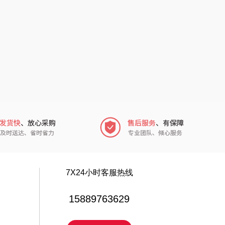
电）
赫（包销款）
元黍
鲸选码头
家之礼
太力
象印
向物
来伊份
lli follie
品存
乐事
途雅
田知府
吉米
7X24小时客服热线
翼眠
TKK
15889763629
博莱克
苏泊尔（杯壶）