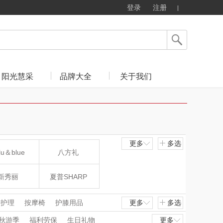
登录
注册
阳光慧采
品牌大全
关于我们
更多
多选
lu＆blue
八方礼
新秀丽
夏普SHARP
mo（杯壶）
大嘴猴（杯壶厨具
部护理
按摩椅
护膝用品
更多
多选
毛修剪器
刮痧仪
按摩披肩
秋游季
福利劳保
生日礼物
更多