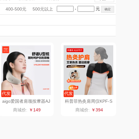
雨伞）
（运动户外）
非一FETANA
电子秤/体脂秤
手礼盒
会议礼品
国潮文创
-
元
400-500元
500元以上
DGI
科技感礼品
中国风
唯宝
创意礼品
女神节
奶企礼品
银行礼品
元朗荣华
纽曼Newmine
七夕节
建党节
圣诞节
教师节
（线下款）
SKECHER
可口可乐Coca Col
S
a
（包销款）
润本（套装）
锦礼
阿茜娅（AGIA）
润心
奈雪茶院
代发
代发
aigo爱国者肩颈按摩器AJ
科普菲热灸肩周仪KPF-S
AM-1201
01
悦滋木
丝丽诺妃
商城价:
￥149
商城价:
￥394
爱润丝婷
形象派
罗尔仕
拜灭士