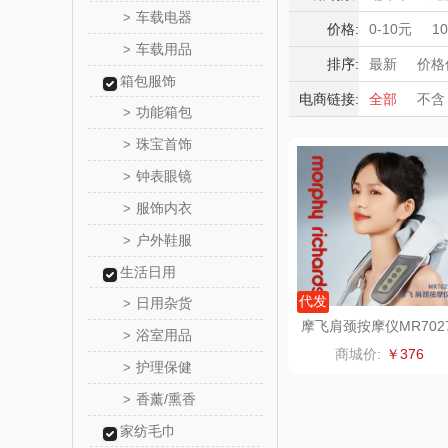
觅菓
车载电器
>
护腕
肩周
积分礼品
价格:
0-10元
1
车载用品
>
暖冬好物
乐扣乐扣（
排序:
最新
价格
箱包服饰
高端送礼
电商链接:
全部
不含
小家电
姑苏渔
功能箱包
>
保险礼品
珠宝首饰
母亲节
父
>
纽曼Newm
钟表眼镜
>
（线上
沃莱
服饰内衣
>
户外鞋服
>
乐班
生活日用
卓然
代发
日用杂货
>
摩飞肩颈按摩仪MR702
浴室用品
>
奈雪的
商城价:
￥376
护理保健
>
睿嫣润
香薰/熏香
>
家纺毛巾
花卉