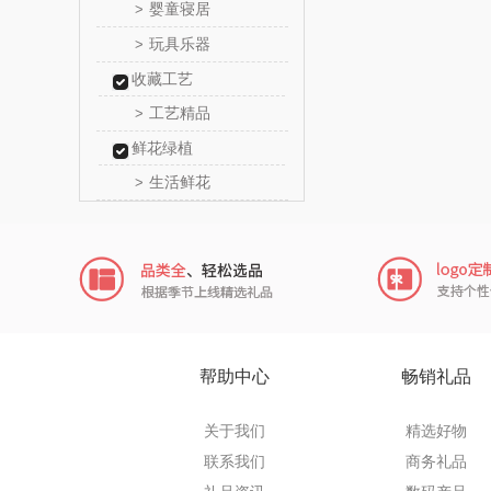
婴童寝居
>
传应
玩具乐器
>
收藏工艺
高原
工艺精品
>
啄木鸟PLO
鲜花绿植
生活鲜花
>
（家纺
福礼掌
五谷磨
爱国
HYUNDA
帮助中心
畅销礼品
类）
碧云
关于我们
精选好物
奥帝尔（包
联系我们
商务礼品