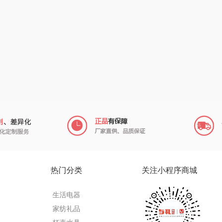
陇间柒月(包销款)
中华
民间造物
康巴
宏
睡眠博士
嘉禾月
瑞驰SWICKY
VER
胡姬花
金龙鱼
香畴
）
柜
迪士尼（数码类）
冠军
施耐德
房
她妍社
乐而雅
苏菲
fo
者
尔木萄
KEPO
嗑西西
I（电器
莱克
稻梁菽
得一茶
热门分类
关注小程序商城
泉
普沃达
茶马世家
陈克明
生活电器
销款）
左都
鹏程
蜜丝婷
家纺礼品