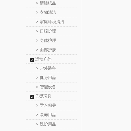
清洁纸品
>
乐心
衣物清洁
>
家庭环境清洁
>
三头
口腔护理
>
棉芽
身体护理
>
面部护肤
>
飞利浦（音
运动户外
乐千
户外装备
>
健身用品
>
味滋
智能设备
>
喜临
母婴玩具
学习相关
>
朱炳仁
喂养用品
>
洗护用品
>
瓷咖