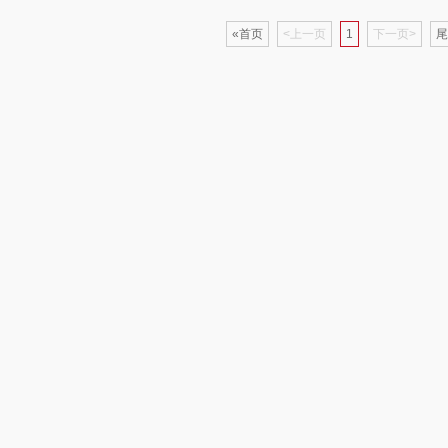
«首页
<上一页
1
下一页>
尾
制款）
洁玉（定制款）
富昌（定制款）
爱国者（移动电
源）
福
江中猴姑
江中食疗
凤凰
理商）
九阳（代理商）
晒瑞
实丰文化
VVC
漫沃星系
TCL
桃酥
中茶
山萃
可益康
驰
梦洁家纺
BTSM
路悠悠
德菲摩尔
保宁
伊莎贝拉
荣事
装类）
浪莎
雅鹿
圣耳
味滋
销款）
雅莉格丝
铮铭
臻牧