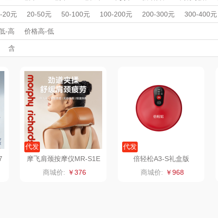
MOVA
匠心萌宠
YOTTOY
西屋
按摩仪
理发器
美容器
男士剃须刀
电吹风
足浴盆/脚部护理
周年庆礼品
春游踏青
开学季礼品
毕业季礼品
开门红专区
伴
0-20元
20-50元
50-100元
100-200元
200-300元
300-400元
家居/
外事出国
星巴克（杯壶/包
入职礼
高颜值礼品
宝堂马氏铺子
IP联名款
蔬果园（代理商）
企业团建
展会礼品
低-高
价格高-低
开业乔迁
乡村振兴
定制案例
珠宝礼品
酒店旅游
高校礼品
含
）
袋）
歌
纺王
伯纳德
万象
建材礼品
政企单位
房地产礼品
汽车礼品
进店礼
情人节
亲节
儿童节
中秋节
建军节
护士节
重阳节
ine
佳帮手
罗莱 超柔床品
三只松鼠（代理
斯凯奇
款）
商）
十二夏天
百草味（代理商）
LUING BOX
立白
戴可思
康宁
京意之选
首佩
SWISS MILITARY
罗莱超柔床品
代发
代发
7
摩飞肩颈按摩仪MR-S1E
倍轻松A3-S礼盒版
茶
克洛特
睿嫣
竹盐
商城价:
￥376
商城价:
￥968
膏
锐致
倍瑞傲
安宝笛
诗
小天鹅
ROBAM老板
康夫